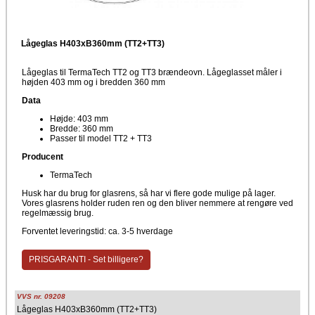
Lågeglas H403xB360mm (TT2+TT3)
Lågeglas til TermaTech TT2 og TT3 brændeovn. Lågeglasset måler i
højden 403 mm og i bredden 360 mm
Data
Højde: 403 mm
Bredde: 360 mm
Passer til model TT2 + TT3
Producent
TermaTech
Husk har du brug for glasrens, så har vi flere gode mulige på lager.
Vores glasrens holder ruden ren og den bliver nemmere at rengøre ved
regelmæssig brug.
Forventet leveringstid: ca. 3-5 hverdage
PRISGARANTI - Set billigere?
VVS nr. 09208
Lågeglas H403xB360mm (TT2+TT3)