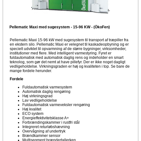
Pellematic Maxi med sugesystem - 15-96 KW - (ÖkoFen)
Pellematic Maxi 15-96 kW med sugesystem til transport af træpiller fra
en ekstern silo. Pellematic Maxi er velegnet til kaskadeopbyning og er
specielt udviklet til opvarmning af de større bygninger, virksomheder,
institutioner med flere. Med intelligent varmestyring. Fyret er
fuldautomatisk med automatisk daglig rens og indeholder en smart
teknolog, som gør det nemt at have pillefyr. Der er ikke noget dagligt
vedligeholdelse. Virkningsgraden er høj og kvaliteten i top. Se bare de
mange fordele herunder.
Fordele
Fuldautomatisk varmesystem
Automatisk daglig rengøring
Høj virkningsgrad
Lav vedligeholdelse
Fuldautomatisk varmeveksler rengøring
Høj kvalitet
ECO system
Energieffektivitetsklasse A+
Forbrændingskammer i rustfri stål
Integreret returløbshævning
Overvågning af undertryk
Brændkammer sensor
Multisegment brændertallerken