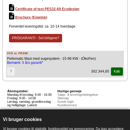
Certificate of test PES32-69 Ecodesign
Brochure (Engelsk)
Forventet leveringstid: ca. 10-14 hverdage
PRISGARANTI - Set billigere?
VVS nr. PES96
Pellematic Maxi med sugesystem - 15-96 KW - (ÖkoFen)
Bemærk: 5 års garanti*
302.344,00
?
Køb
Åbningstider:
Hurtige genveje
Mandag til torsdag: 9.00 - 16.00
Salgs- & leveringsbetingelser
Fredag: 9.00 - 14.00
Sitemap
Lørdag, søndag, grundlovsdag
Kunde login
og helligdage: Lukket
Kundeservice
Hedestoker ApS
Hunnerupvej 3, 6920 Videbæk
Vi bruger cookies
E-mail:
salg@hedestoker.dk
Cvr. nr: 34 60 73 70
PA:
Vi bruger cookies til statistik, funktionalitet og annoncering. Du kan acceptere,