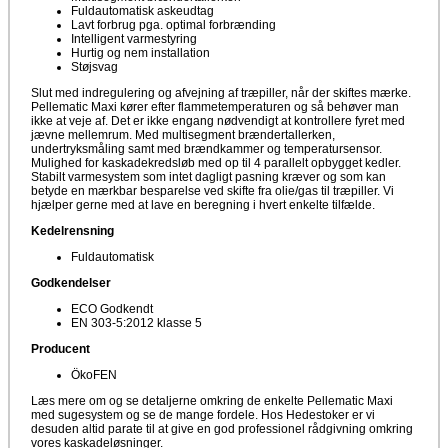
Fuldautomatisk askeudtag
Lavt forbrug pga. optimal forbrænding
Intelligent varmestyring
Hurtig og nem installation
Støjsvag
Slut med indregulering og afvejning af træpiller, når der skiftes mærke.
Pellematic Maxi kører efter flammetemperaturen og så behøver man
ikke at veje af. Det er ikke engang nødvendigt at kontrollere fyret med
jævne mellemrum. Med multisegment brændertallerken,
undertryksmåling samt med brændkammer og temperatursensor.
Mulighed for kaskadekredsløb med op til 4 parallelt opbygget kedler.
Stabilt varmesystem som intet dagligt pasning kræver og som kan
betyde en mærkbar besparelse ved skifte fra olie/gas til træpiller. Vi
hjælper gerne med at lave en beregning i hvert enkelte tilfælde.
Kedelrensning
Fuldautomatisk
Godkendelser
ECO Godkendt
EN 303-5:2012 klasse 5
Producent
ÖkoFEN
Læs mere om og se detaljerne omkring de enkelte Pellematic Maxi
med sugesystem og se de mange fordele. Hos Hedestoker er vi
desuden altid parate til at give en god professionel rådgivning omkring
vores kaskadeløsninger.