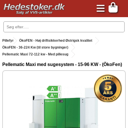
0
.
Pillefyr
.
ÖkoFEN - Høj driftsikkerhed Østrigsk kvalitet
.
ÖkoFEN - 36-224 Kw (til store bygninger)
Pellematic Maxi 72-112 kw - Med pillesug
Pellematic Maxi med sugesystem - 15-96 KW - (ÖkoFen)