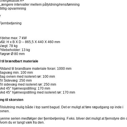
Energiklasse A+
Længere intervaller mellem påfyldning/rens/tømning
Billig opvarmning
r
Fjernbetjening
Ydelse max: 7 kW
Mål: H x B X D – 865,5 X 440 X 460 mm
Vægt: 78 kg
Pillebeholder: 13 kg
Røgrør Ø 80 mm
 til brændbart materiale
Afstand til brandbare materiale foran: 1000 mm
Bagvæg min. 100 mm
Bag ovnen med isoleret rør: 100 mm
Til Sidevæg: 250 mm
Til sidevæg med isoleret rør: 250 mm
Ved 45° hjørneopstilling: 170 mm
Ved 45° hjørneopstilling med isoleret rør: 170 mm
ing til skorsten
Tilslutning mulig både i top samt bagud. Det er muligt at føre røgudgang op inde i
ovnen.
yenne serien medfølger der fjernbetjening. F.eks. bliver det muligt at fjernstyre din 
lvom du er langt væk fra den.