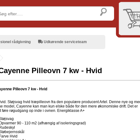
sionel rådgivning
Udkørende serviceteam
 Cayenne Pilleovn 7 kw - Hvid
ayenne Pilleovn 7 kw - Hvid
Hvid. Støjsvag hvid træpilleovn fra den populære producent Artel. Denne nye og me
ge model, Cayenne kan man kun elske både for den mere økonomiske drift. Det er
at føre røgudgang op inde i ovnen. Energiklasse A+
Støjsvag
Opvarmer 90 - 110 m2 (afhængig af isoleringsgrad)
Rudeskyl
Støbejernsskål
Farve Hvid