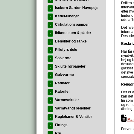
»
Driften
interva
Isokern Garden Havepejs
»
efter h
finder 
Kedel-tilbehør
»
ude af 
Cirkulationspumper
»
Det nye
informat
Ildfaste sten & plader
»
Desuden
Beholder og Tanke
»
Beskri
Pillefyrs dele
»
Har får
nyudvikl
Solvarme
»
høj og 
desuden 
Skjulte rørpaneler
»
glasset 
det nye
Gulvvarme
»
special
Radiator
»
Rengør
Kalorifer
Der er 
»
kan det
Varmeveksler
fin som 
»
og rent
Varmtvandsbeholder
åbningen
»
Kuglehaner & Ventiler
»
Man
Fittings
»
Forvent
Rør