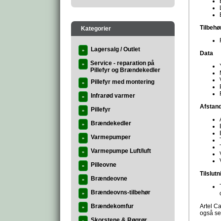
Tilbehø
Kategorier
Lagersalg / Outlet
»
Data
Service - reparation på
»
Pillefyr og Brændekedler
Pillefyr med montering
»
Infrarød varmer
»
Afstand
Pillefyr
»
Brændekedler
»
Varmepumper
»
Varmepumpe Luft/luft
»
Pilleovne
»
Tilslutn
Brændeovne
»
Brændeovns-tilbehør
»
Brændekomfur
Artel Ca
»
også se
Skorstene & Røgrør