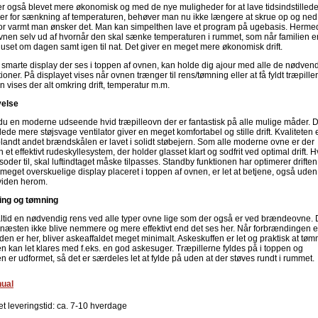
 er også blevet mere økonomisk og med de nye muligheder for at lave tidsindstilled
ller for sænkning af temperaturen, behøver man nu ikke længere at skrue op og ned 
vor varmt man ønsker det. Man kan simpelthen lave et program på ugebasis. Herme
ovnen selv ud af hvornår den skal sænke temperaturen i rummet, som når familien e
huset om dagen samt igen til nat. Det giver en meget mere økonomisk drift.
 smarte display der ses i toppen af ovnen, kan holde dig ajour med alle de nødven
ioner. På displayet vises når ovnen trænger til rens/tømning eller at få fyldt træpiller
 vises der alt omkring drift, temperatur m.m.
velse
 du en moderne udseende hvid træpilleovn der er fantastisk på alle mulige måder. 
ede mere støjsvage ventilator giver en meget komfortabel og stille drift. Kvaliteten 
blandt andet brændskålen er lavet i solidt støbejern. Som alle moderne ovne er der
et effektivt rudeskyllesystem, der holder glasset klart og sodfrit ved optimal drift. H
soder til, skal luftindtaget måske tilpasses. Standby funktionen har optimerer drifte
 meget overskuelige display placeret i toppen af ovnen, er let at betjene, også uden
viden herom.
ing og tømning
altid en nødvendig rens ved alle typer ovne lige som der også er ved brændeovne.
 næsten ikke blive nemmere og mere effektivt end det ses her. Når forbrændingen e
den er her, bliver askeaffaldet meget minimalt. Askeskuffen er let og praktisk at tø
en kan let klares med f.eks. en god askesuger. Træpillerne fyldes på i toppen og
 er udformet, så det er særdeles let at fylde på uden at der støves rundt i rummet.
ual
et leveringstid: ca. 7-10 hverdage