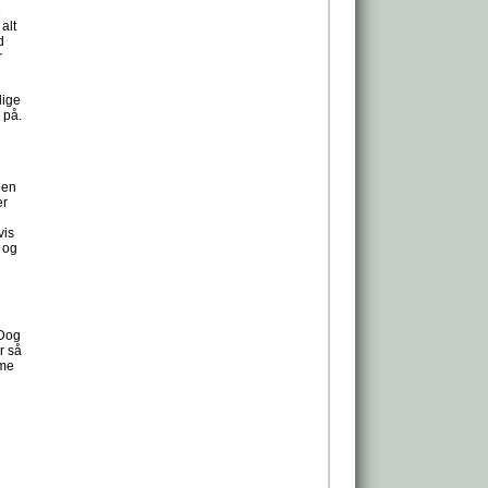
e
alt
d
r
dige
 på.
Den
er
vis
n og
 Dog
r så
mme