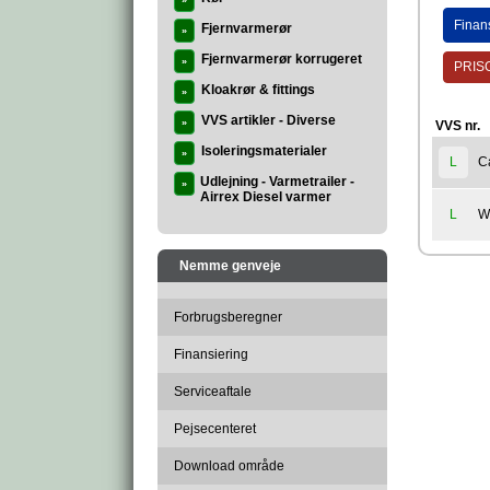
»
Finan
Fjernvarmerør
»
Fjernvarmerør korrugeret
»
PRISG
Kloakrør & fittings
»
VVS artikler - Diverse
»
VVS nr.
Isoleringsmaterialer
»
C
L
Udlejning - Varmetrailer -
»
Airrex Diesel varmer
W
L
Nemme genveje
Forbrugsberegner
Finansiering
Serviceaftale
Pejsecenteret
Download område