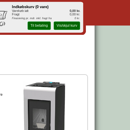
Indkøbskurv (
0 vare
)
Varekøb ialt
0,00 kr.
Fragt
0,00 kr.
Finasiering pr. mdr. inkl. fragt fra
0 kr.
Til betaling
Vis/skjul kurv
re