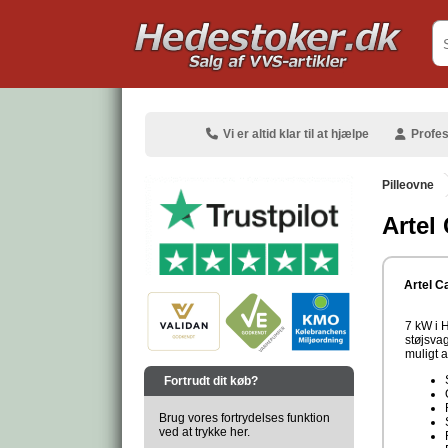
.
Vi er altid klar til at hjælpe
Profes
Pilleovne
Artel
.
Artel C
7 kW i 
støjsva
muligt 
.
Fortrudt dit køb?
Brug vores fortrydelses funktion
ved at trykke her.