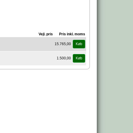
Vejl. pris
Pris inkl. moms
15.765,00
Køb
1.500,00
Køb