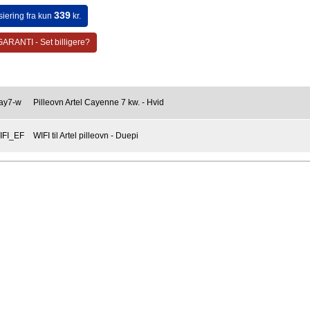
339
siering fra kun
kr.
ARANTI - Set billigere?
ay7-w
Pilleovn Artel Cayenne 7 kw. - Hvid
IFI_EF
WIFI til Artel pilleovn - Duepi