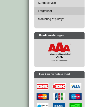
Kundeservice
Fragtpriser
Montering af pillefyr
Kreditvurderingen
Højeste kreditværdighed
2026
© Dun & Bradstreet
Her kan du betale med