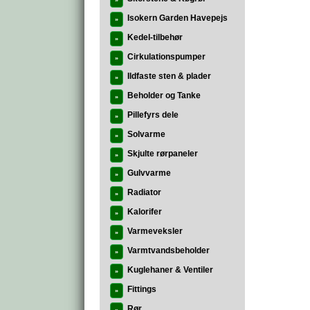
»
Isokern Garden Havepejs
»
Kedel-tilbehør
»
Cirkulationspumper
»
Ildfaste sten & plader
»
Beholder og Tanke
»
Pillefyrs dele
»
Solvarme
»
Skjulte rørpaneler
»
Gulvvarme
»
Radiator
»
Kalorifer
»
Varmeveksler
»
Varmtvandsbeholder
»
Kuglehaner & Ventiler
»
Fittings
»
Rør