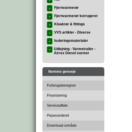
»
Fjernvarmerør
»
Fjernvarmerør korrugeret
»
Kloakrør & fittings
»
VVS artikler - Diverse
»
Isoleringsmaterialer
»
Udlejning - Varmetrailer -
»
Airrex Diesel varmer
Nemme genveje
Forbrugsberegner
Finansiering
Serviceaftale
Pejsecenteret
Download område