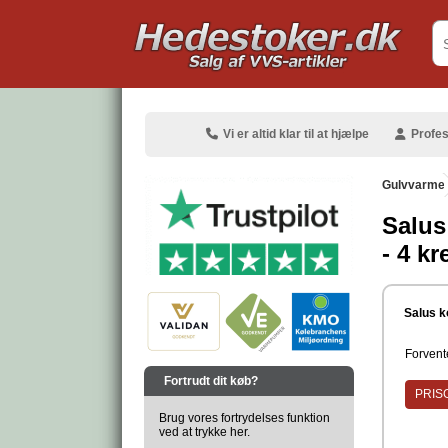
.
Vi er altid klar til at hjælpe
Profes
Gulvvarme
Salus
- 4 k
.
Salus k
Forvente
.
Fortrudt dit køb?
PRISG
Brug vores fortrydelses funktion
ved at trykke her.