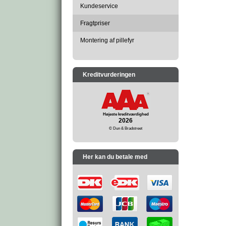
Kundeservice
Fragtpriser
Montering af pillefyr
Kreditvurderingen
Højeste kreditværdighed
2026
© Dun & Bradstreet
Her kan du betale med