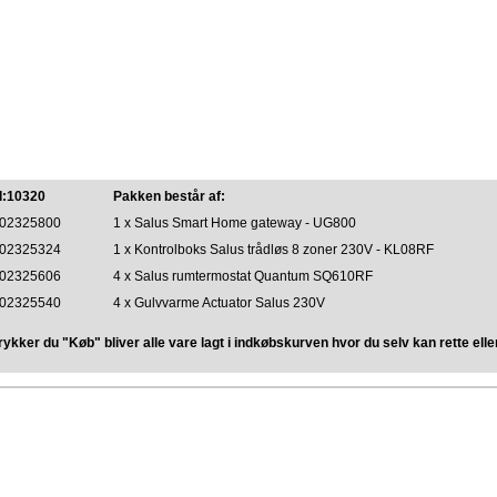
d:10320
Pakken består af:
02325800
1 x Salus Smart Home gateway - UG800
02325324
1 x Kontrolboks Salus trådløs 8 zoner 230V - KL08RF
02325606
4 x Salus rumtermostat Quantum SQ610RF
02325540
4 x Gulvvarme Actuator Salus 230V
rykker du "Køb" bliver alle vare lagt i indkøbskurven hvor du selv kan rette eller 