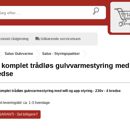
sionel rådgivning
Udkørende serviceteam
.
Salus Gulvvarme
Salus - Styringspakker
 komplet trådløs gulvvarmestyring med 
redse
omplet trådløs gulvvarmestyring med wifi og app styring - 230v - 4 kredse
t leveringstid: ca. 1-3 hverdage
ARANTI - Set billigere?