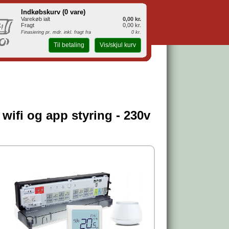
Indkøbskurv (
0 vare
)
Varekøb ialt
0,00 kr.
Fragt
0,00 kr.
Finasiering pr. mdr. inkl. fragt fra
0 kr.
Til betaling
Vis/skjul kurv
wifi og app styring - 230v