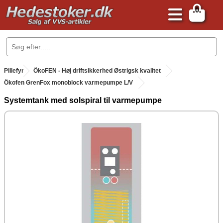
0
.
Pillefyr
.
ÖkoFEN - Høj driftsikkerhed Østrigsk kvalitet
Ökofen GrenFox monoblock varmepumpe L/V
Systemtank med solspiral til varmepumpe