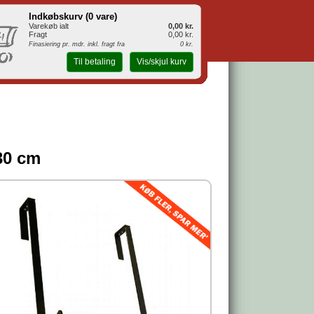
Indkøbskurv (
0 vare
)
Varekøb ialt
0,00 kr.
Fragt
0,00 kr.
Finasiering pr. mdr. inkl. fragt fra
0 kr.
Til betaling
Vis/skjul kurv
-30 cm