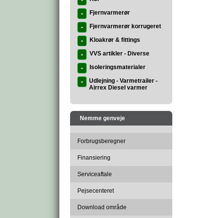
»
Fjernvarmerør
»
Fjernvarmerør korrugeret
»
Kloakrør & fittings
»
VVS artikler - Diverse
»
Isoleringsmaterialer
»
Udlejning - Varmetrailer -
»
Airrex Diesel varmer
Nemme genveje
Forbrugsberegner
Finansiering
Serviceaftale
Pejsecenteret
Download område