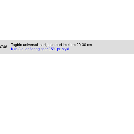
Tagtrin universal. sort justerbart imellem 20-30 cm
3746
Køb 8 eller fler og spar 15% pr. styk!