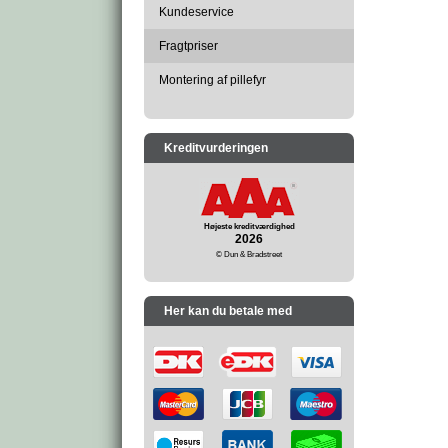
Kundeservice
Fragtpriser
Montering af pillefyr
Kreditvurderingen
Højeste kreditværdighed
2026
© Dun & Bradstreet
Her kan du betale med