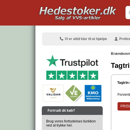
.
Vi er altid klar til at hjælpe
Profes
Brændeovns
Tagtr
.
Tagtrin
Forvente
.
PRISG
Fortrudt dit køb?
Brug vores fortrydelses funktion
ved at trykke her.