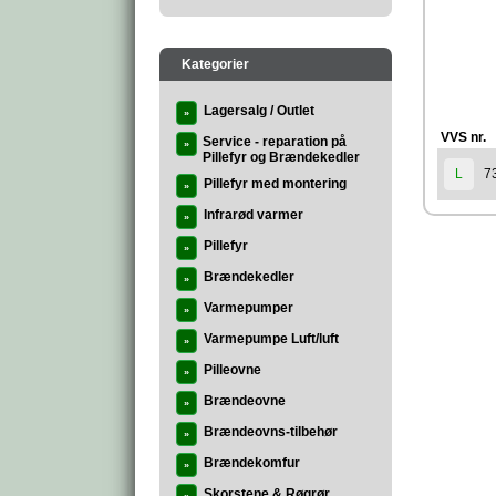
Kategorier
Lagersalg / Outlet
»
VVS nr.
Service - reparation på
»
Pillefyr og Brændekedler
7
L
Pillefyr med montering
»
Infrarød varmer
»
Pillefyr
»
Brændekedler
»
Varmepumper
»
Varmepumpe Luft/luft
»
Pilleovne
»
Brændeovne
»
Brændeovns-tilbehør
»
Brændekomfur
»
Skorstene & Røgrør