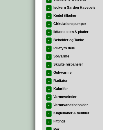
»
Isokern Garden Havepejs
»
Kedel-tilbehør
»
Cirkulationspumper
»
Ildfaste sten & plader
»
Beholder og Tanke
»
Pillefyrs dele
»
Solvarme
»
Skjulte rørpaneler
»
Gulvvarme
»
Radiator
»
Kalorifer
»
Varmeveksler
»
Varmtvandsbeholder
»
Kuglehaner & Ventiler
»
Fittings
»
Rør