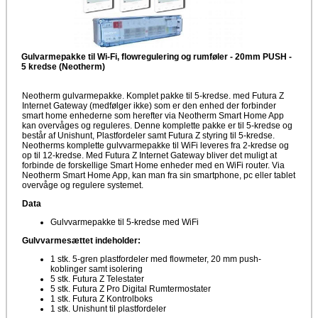
Gulvarmepakke til Wi-Fi, flowregulering og rumføler - 20mm PUSH -
5 kredse (Neotherm)
Neotherm gulvarmepakke. Komplet pakke til 5-kredse. med Futura Z
Internet Gateway (medfølger ikke) som er den enhed der forbinder
smart home enhederne som herefter via Neotherm Smart Home App
kan overvåges og reguleres. Denne komplette pakke er til 5-kredse og
består af Unishunt, Plastfordeler samt Futura Z styring til 5-kredse.
Neotherms komplette gulvvarmepakke til WiFi leveres fra 2-kredse og
op til 12-kredse. Med Futura Z Internet Gateway bliver det muligt at
forbinde de forskellige Smart Home enheder med en WiFi router. Via
Neotherm Smart Home App, kan man fra sin smartphone, pc eller tablet
overvåge og regulere systemet.
Data
Gulvvarmepakke til 5-kredse med WiFi
Gulvvarmesættet indeholder:
1 stk. 5-gren plastfordeler med flowmeter, 20 mm push-
koblinger samt isolering
5 stk. Futura Z Telestater
5 stk. Futura Z Pro Digital Rumtermostater
1 stk. Futura Z Kontrolboks
1 stk. Unishunt til plastfordeler