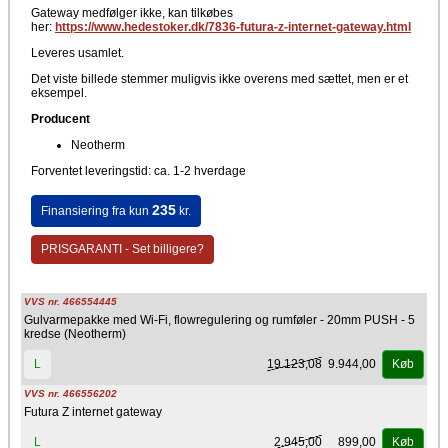
Gateway medfølger ikke, kan tilkøbes
her:
https://www.hedestoker.dk/7836-futura-z-internet-gateway.html
Leveres usamlet.
Det viste billede stemmer muligvis ikke overens med sættet, men er et
eksempel.
Producent
Neotherm
Forventet leveringstid: ca. 1-2 hverdage
235
Finansiering fra kun
kr.
PRISGARANTI - Set billigere?
VVS nr. 466554445
Gulvarmepakke med Wi-Fi, flowregulering og rumføler - 20mm PUSH - 5
kredse (Neotherm)
19.123,08
9.944,00
L
Køb
VVS nr. 466556202
Futura Z internet gateway
2.945,00
899,00
L
Køb