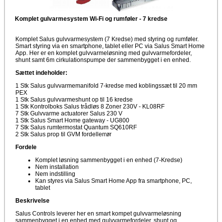
Komplet gulvarmesystem Wi-Fi og rumføler - 7 kredse
Komplet Salus gulvvarmesystem (7 Kredse) med styring og rumføler.
Smart styring via en smartphone, tablet eller PC via Salus Smart Home
App. Her er en komplet gulvvarmeløsning med gulvvarmefordeler,
shunt samt 6m cirkulationspumpe der sammenbygget i en enhed.
Sættet indeholder:
1 Stk Salus gulvvarmemanifold 7-kredse med koblingssæt til 20 mm
PEX
1 Stk Salus gulvvarmeshunt op til 16 kredse
1 Stk Kontrolboks Salus trådløs 8 Zoner 230V - KL08RF
7 Stk Gulvvarme actuatorer Salus 230 V
1 Stk Salus Smart Home gateway - UG800
7 Stk Salus rumtermostat Quantum SQ610RF
2 Stk Salus prop til GVM fordellerrør
Fordele
Komplet løsning sammenbygget i en enhed (7-Kredse)
Nem installation
Nem indstilling
Kan styres via Salus Smart Home App fra smartphone, PC,
tablet
Beskrivelse
Salus Controls leverer her en smart kompet gulvvarmeløsning
sammenbygget i en enhed med gulvvarmefordeler, shunt og