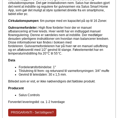
cirkulationspumpe. Det gør installationen nem. Salus har desuden gjort
det nemt at indstille og regulere for gulvvarmen via Salus Smart Home
App, som gør det muligt at styre systemet direkte fra en smartphone,
tablet eller pc.
Cirkulationspumpen
: 6m pumpe med en kapacitet på op til 16 Zoner.
Gulvvarmefordeler:
High flow fordeler hvor der er manuel
afbalancering af hver kreds. Hver ventil har en indbygget manuel
flowregulering. Denne er særdeles nem at indstille. Der medfølger
desuden yderligere instruktioner om hvordan man balancerer kredsen.
Disse informationer kan findes i boksen med
fordeleren. Gulvvarmefordeleren har på hver rør en manuel udluftning
og en afløbsventil med 1/2” gevind til slange. Føleelementet har en
temperaturindstilling fra 20°C til 55°C.
Data
Fordelerørsforbindelse: 1"
Tilslutning til frem- og returvand til varmeforsyningen: 3/4” muffe
Gevind til telestaten: 30 x 1,5 mm.
Billedet som er vist, er ikke nødvendigvis det faktiske produkt.
Producent
Salus Controls
Forventet leveringstid: ca. 1-2 hverdage
PRISGARANTI - Set billigere?