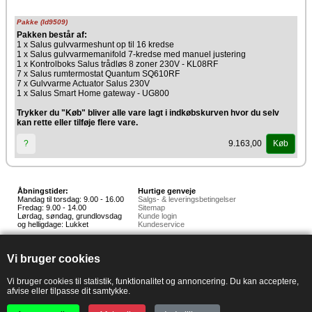
Pakke (Id9509)
Pakken består af:
1 x Salus gulvvarmeshunt op til 16 kredse
1 x Salus gulvvarmemanifold 7-kredse med manuel justering
1 x Kontrolboks Salus trådløs 8 zoner 230V - KL08RF
7 x Salus rumtermostat Quantum SQ610RF
7 x Gulvvarme Actuator Salus 230V
1 x Salus Smart Home gateway - UG800
Trykker du "Køb" bliver alle vare lagt i indkøbskurven hvor du selv
kan rette eller tilføje flere vare.
9.163,00
?
Køb
Åbningstider:
Hurtige genveje
Mandag til torsdag: 9.00 - 16.00
Salgs- & leveringsbetingelser
Fredag: 9.00 - 14.00
Sitemap
Lørdag, søndag, grundlovsdag
Kunde login
og helligdage: Lukket
Kundeservice
Hedestoker ApS
Hunnerupvej 3, 6920 Videbæk
Vi bruger cookies
E-mail:
salg@hedestoker.dk
Cvr. nr: 34 60 73 70
PA:
Vi bruger cookies til statistik, funktionalitet og annoncering. Du kan acceptere,
afvise eller tilpasse dit samtykke.