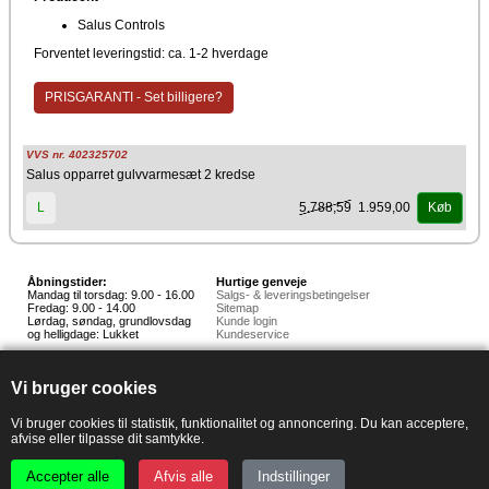
Salus Controls
Forventet leveringstid: ca. 1-2 hverdage
PRISGARANTI - Set billigere?
VVS nr. 402325702
Salus opparret gulvvarmesæt 2 kredse
5.788,59
1.959,00
L
Køb
Åbningstider:
Hurtige genveje
Mandag til torsdag: 9.00 - 16.00
Salgs- & leveringsbetingelser
Fredag: 9.00 - 14.00
Sitemap
Lørdag, søndag, grundlovsdag
Kunde login
og helligdage: Lukket
Kundeservice
Hedestoker ApS
Hunnerupvej 3, 6920 Videbæk
Vi bruger cookies
E-mail:
salg@hedestoker.dk
Cvr. nr: 34 60 73 70
PA:
Vi bruger cookies til statistik, funktionalitet og annoncering. Du kan acceptere,
afvise eller tilpasse dit samtykke.
Accepter alle
Afvis alle
Indstillinger