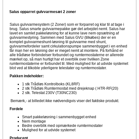
Salus opparret gulvvarmesæt 2 zoner
Salus gulvvarmesystem (2 Zoner) som er forparret og klar til at tage i
brug. Salus smarte gulvvarmepakke gør det arbejdet nemt. Salus har
lavet en samlet pakkeløsning for at kunne lave nem opsætning af
gulvvarmestyring. Sammen med Salus GVU (tilkøbes) der er en
komplet gulvvarmeshunt-løsning til gulvvarme med shunt,
gulvvarmefordeler samt cirkulationspumpe sammenbygget i en enhed
får man her en løsning der er meget nemt at montere. På forhånd er
alle trådløse forbindelser forbundet og rumtermostaterne er allerede
mærket op, så man hurtigt har et overblik over hvilken Zone
rumtermostaterne er forbundet til. Med mulighed for at udvide systemet
blot ved at tilkoble yderligere telestater og rumtermostater.
Pakken indeholder:
1 stk Trådløs Kontrolboks (KL8RF)
2 stk Trådløs Rumtermostat med drejeknap ( HTR-RF(20)
2 stk. Telestat 230V (T30NC230)
Bemærk,- at billedet ikke nødvendigvis viser det faktiske produkt.
Fordele
Smart pakkeløsning i sammenbygget enhed
Nem montage
Bedre overblik med opmærkede rumtermostater
Mulighed for at udvide systemet
Producent