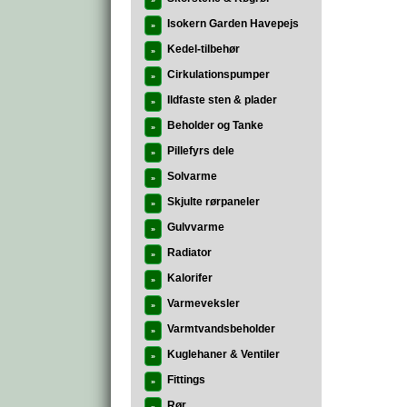
»
Isokern Garden Havepejs
»
Kedel-tilbehør
»
Cirkulationspumper
»
Ildfaste sten & plader
»
Beholder og Tanke
»
Pillefyrs dele
»
Solvarme
»
Skjulte rørpaneler
»
Gulvvarme
»
Radiator
»
Kalorifer
»
Varmeveksler
»
Varmtvandsbeholder
»
Kuglehaner & Ventiler
»
Fittings
»
Rør