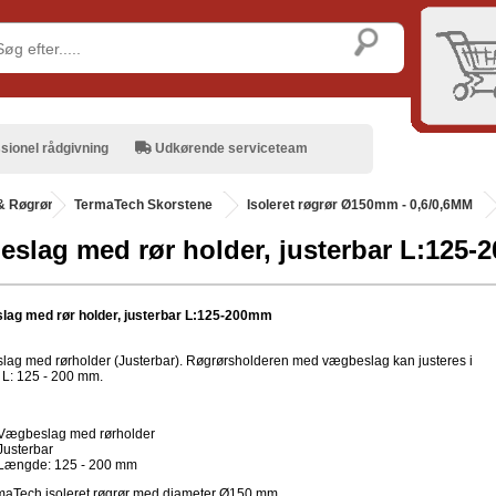
sionel rådgivning
Udkørende serviceteam
& Røgrør
.
TermaTech Skorstene
Isoleret røgrør Ø150mm - 0,6/0,6MM
slag med rør holder, justerbar L:125
ag med rør holder, justerbar L:125-200mm
ag med rørholder (Justerbar). Røgrørsholderen med vægbeslag kan justeres i
L: 125 - 200 mm.
Vægbeslag med rørholder
Justerbar
Længde: 125 - 200 mm
maTech isoleret røgrør med diameter Ø150 mm