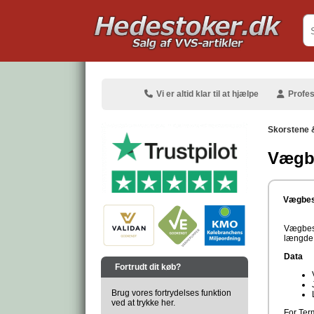
.
Vi er altid klar til at hjælpe
Profes
Skorstene 
Vægbe
.
Vægbesl
Vægbesl
længde 
.
Data
Fortrudt dit køb?
Brug vores fortrydelses funktion
ved at trykke her.
For Ter