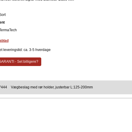
Sort
ent
TermaTech
ablad
t leveringstid: ca. 3-5 hverdage
ARANTI - Set billigere?
7444
Vægbeslag med rør holder, justerbar L:125-200mm