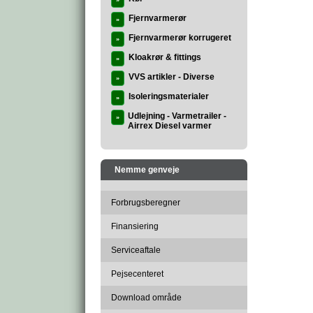
»
Fjernvarmerør
»
Fjernvarmerør korrugeret
»
Kloakrør & fittings
»
VVS artikler - Diverse
»
Isoleringsmaterialer
»
Udlejning - Varmetrailer -
»
Airrex Diesel varmer
Nemme genveje
Forbrugsberegner
Finansiering
Serviceaftale
Pejsecenteret
Download område