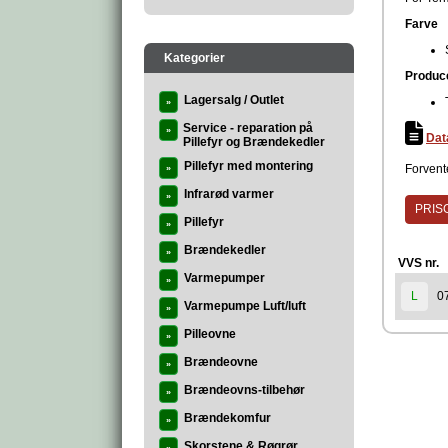
Farve
Kategorier
Produc
Lagersalg / Outlet
»
Service - reparation på
»
Dat
Pillefyr og Brændekedler
Pillefyr med montering
Forvente
»
Infrarød varmer
»
PRISG
Pillefyr
»
Brændekedler
»
VVS nr.
Varmepumper
»
0
L
Varmepumpe Luft/luft
»
Pilleovne
»
Brændeovne
»
Brændeovns-tilbehør
»
Brændekomfur
»
Skorstene & Røgrør