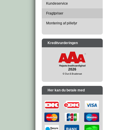
Kundeservice
Fragtpriser
Montering af pillefyr
Kreditvurderingen
Højeste kreditværdighed
2026
© Dun & Bradstreet
Her kan du betale med