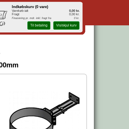
Indkøbskurv (
0 vare
)
Varekøb ialt
0,00 kr.
Fragt
0,00 kr.
Finasiering pr. mdr. inkl. fragt fra
0 kr.
Til betaling
Vis/skjul kurv
-200mm