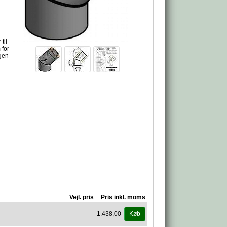
til
 for
ngen
Vejl. pris
Pris inkl. moms
1.438,00
Køb