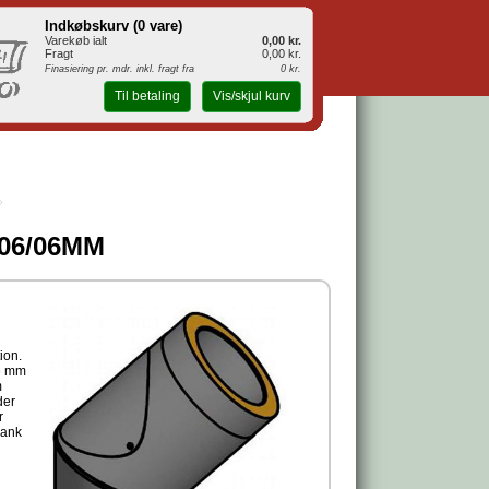
Indkøbskurv (
0 vare
)
Varekøb ialt
0,00 kr.
Fragt
0,00 kr.
Finasiering pr. mdr. inkl. fragt fra
0 kr.
Til betaling
Vis/skjul kurv
- 06/06MM
ion.
,6 mm
m
der
r
lank