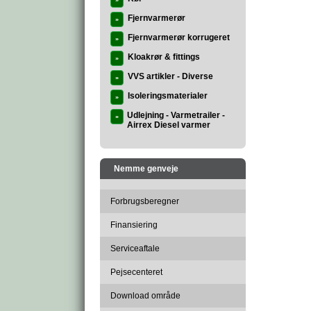
»
Fjernvarmerør
»
Fjernvarmerør korrugeret
»
Kloakrør & fittings
»
VVS artikler - Diverse
»
Isoleringsmaterialer
»
Udlejning - Varmetrailer -
»
Airrex Diesel varmer
Nemme genveje
Forbrugsberegner
Finansiering
Serviceaftale
Pejsecenteret
Download område