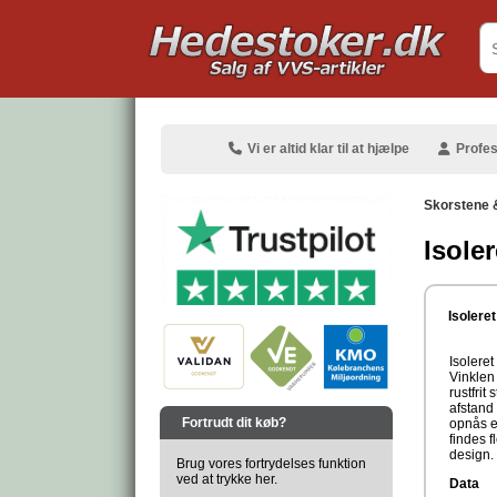
.
Vi er altid klar til at hjælpe
Profes
Skorstene 
Isole
.
Isolere
Isolere
Vinklen
rustfrit
.
afstand
Fortrudt dit køb?
opnås e
findes 
design.
Brug vores fortrydelses funktion
ved at trykke her.
Data