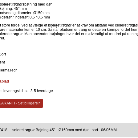
Isoleret røgrørsbøjning med dør
Bøjning: 45° mm
Indvendig diameter: Ø150 mm
Yderrør / Inderrør: 0,6 / 0,6 mm
 store fordel ved at vælge et isoleret røgrør er at krav om afstand ved isoleret røgrør 
re materialer kun er 10 cm. Så når pladsen er trang er dette en kæmpe fordel frem
olerede røgrør. Man anvender bøjninger hvor det er nødvendigt at ændret på retni
ret.
Sort
ent
TermaTech
ablad
t leveringstid: ca. 3-5 hverdage
ARANTI - Set billigere?
7418
Isoleret røgrør Bøjning 45° - Ø150mm med dør - sort - 06/06MM