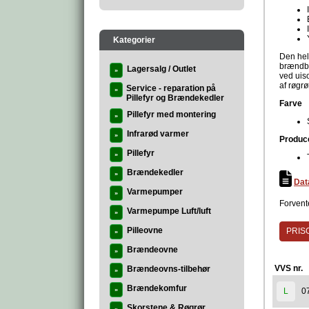
Kategorier
Den helt
brændba
Lagersalg / Outlet
»
ved uis
af røgrø
Service - reparation på
»
Pillefyr og Brændekedler
Farve
Pillefyr med montering
»
Infrarød varmer
»
Produc
Pillefyr
»
Brændekedler
»
Dat
Varmepumper
»
Forvente
Varmepumpe Luft/luft
»
Pilleovne
PRISG
»
Brændeovne
»
VVS nr.
Brændeovns-tilbehør
»
Brændekomfur
»
0
L
Skorstene & Røgrør