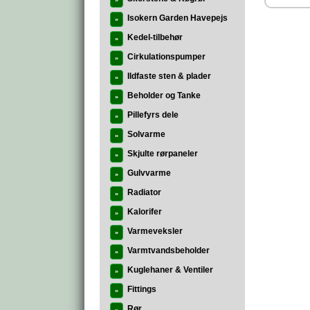
»
Isokern Garden Havepejs
»
Kedel-tilbehør
»
Cirkulationspumper
»
Ildfaste sten & plader
»
Beholder og Tanke
»
Pillefyrs dele
»
Solvarme
»
Skjulte rørpaneler
»
Gulvvarme
»
Radiator
»
Kalorifer
»
Varmeveksler
»
Varmtvandsbeholder
»
Kuglehaner & Ventiler
»
Fittings
»
Rør