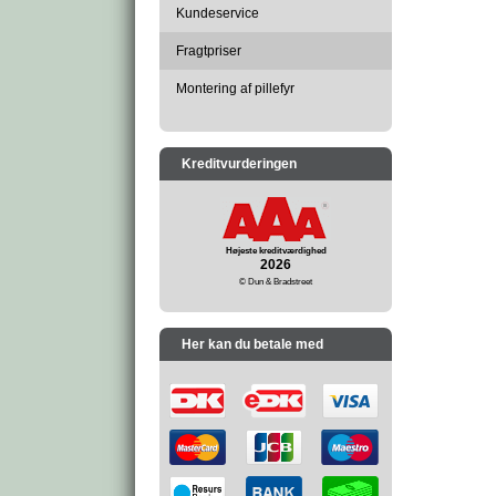
Kundeservice
Fragtpriser
Montering af pillefyr
Kreditvurderingen
Højeste kreditværdighed
2026
© Dun & Bradstreet
Her kan du betale med