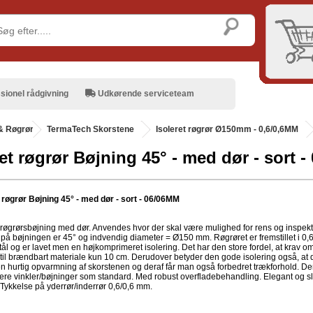
sionel rådgivning
Udkørende serviceteam
& Røgrør
.
TermaTech Skorstene
Isoleret røgrør Ø150mm - 0,6/0,6MM
ret røgrør Bøjning 45° - med dør - sort 
t røgrør Bøjning 45° - med dør - sort - 06/06MM
t røgrørsbøjning med dør. Anvendes hvor der skal være mulighed for rens og inspekt
 på bøjningen er 45° og indvendig diameter = Ø150 mm. Røgrøret er fremstillet i 0
 stål og er lavet men en højkomprimeret isolering. Det har den store fordel, at krav o
 til brændbart materiale kun 10 cm. Derudover betyder den gode isolering også, at 
n hurtig opvarmning af skorstenen og deraf får man også forbedret trækforhold. De
flere vinkler/bøjninger som standard. Med robust overfladebehandling. Elegant og s
 Tykkelse på yderrør/inderrør 0,6/0,6 mm.