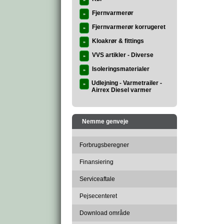
»
Fjernvarmerør
»
Fjernvarmerør korrugeret
»
Kloakrør & fittings
»
VVS artikler - Diverse
»
Isoleringsmaterialer
»
Udlejning - Varmetrailer -
»
Airrex Diesel varmer
Nemme genveje
Forbrugsberegner
Finansiering
Serviceaftale
Pejsecenteret
Download område