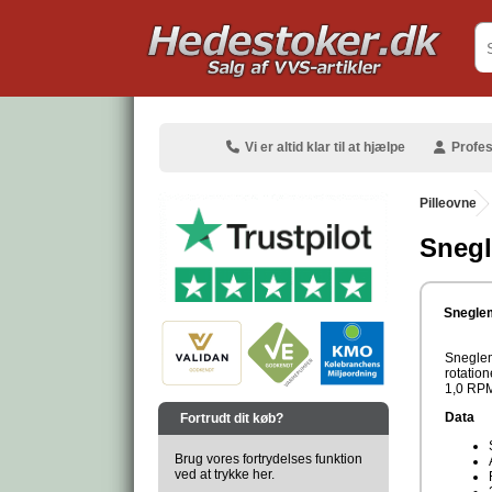
.
Vi er altid klar til at hjælpe
Profes
Pilleovne
Snegl
.
Sneglem
Sneglem
rotation
1,0 RPM
.
Data
Fortrudt dit køb?
Brug vores fortrydelses funktion
ved at trykke her.