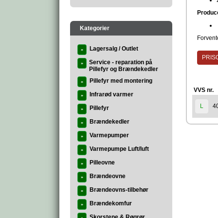
Produc
Kategorier
Forvente
Lagersalg / Outlet
»
PRISG
Service - reparation på
»
Pillefyr og Brændekedler
Pillefyr med montering
»
VVS nr.
Infrarød varmer
»
4
L
Pillefyr
»
Brændekedler
»
Varmepumper
»
Varmepumpe Luft/luft
»
Pilleovne
»
Brændeovne
»
Brændeovns-tilbehør
»
Brændekomfur
»
Skorstene & Røgrør