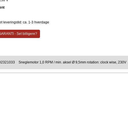
230 V
ent
t leveringstid: ca. 1-3 hverdage
ARANTI - Set billigere?
02321033
Sneglemotor 1,0 RPM / min. aksel Ø 9,5mm rotation: clock wise, 230V