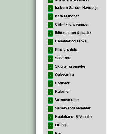
»
Isokern Garden Havepejs
»
Kedel-tilbehør
»
Cirkulationspumper
»
Ildfaste sten & plader
»
Beholder og Tanke
»
Pillefyrs dele
»
Solvarme
»
Skjulte rørpaneler
»
Gulvvarme
»
Radiator
»
Kalorifer
»
Varmeveksler
»
Varmtvandsbeholder
»
Kuglehaner & Ventiler
»
Fittings
»
Rør