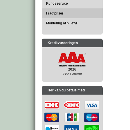
Kundeservice
Fragtpriser
Montering af pillefyr
Kreditvurderingen
Højeste kreditværdighed
2026
© Dun & Bradstreet
Her kan du betale med