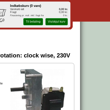
Indkøbskurv (
0 vare
)
Varekøb ialt
0,00 kr.
Fragt
0,00 kr.
Finasiering pr. mdr. inkl. fragt fra
0 kr.
Til betaling
Vis/skjul kurv
otation: clock wise, 230V
 De