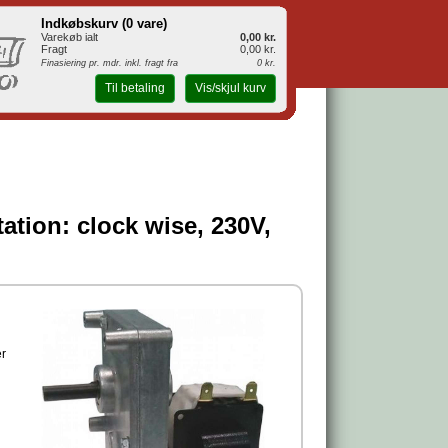
Indkøbskurv (
0 vare
)
Varekøb ialt
0,00 kr.
Fragt
0,00 kr.
Finasiering pr. mdr. inkl. fragt fra
0 kr.
Til betaling
Vis/skjul kurv
ation: clock wise, 230V,
er