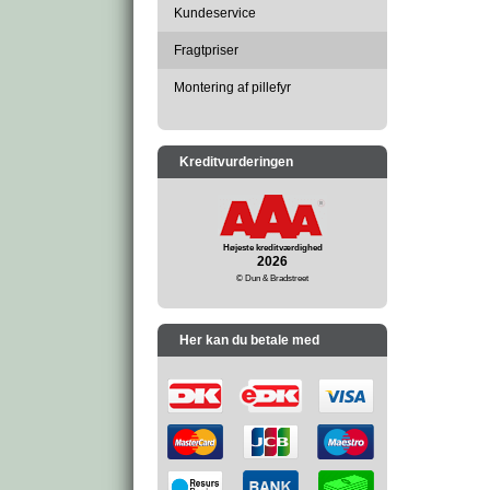
Kundeservice
Fragtpriser
Montering af pillefyr
Kreditvurderingen
Højeste kreditværdighed
2026
© Dun & Bradstreet
Her kan du betale med