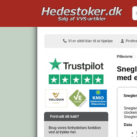
.
Vi er altid klar til at hjælpe
Profes
Pilleovne
Snegl
med 
.
Sneglem
Sneglem
.
clockwi
Fortrudt dit køb?
Sneglem
Data
Brug vores fortrydelses funktion
ved at trykke her.