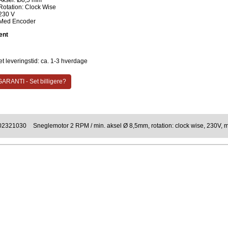
Aksel: Ø8,5 mm
Rotation: Clock Wise
230 V
Med Encoder
ent
t leveringstid: ca. 1-3 hverdage
ARANTI - Set billigere?
02321030
Sneglemotor 2 RPM / min. aksel Ø 8,5mm, rotation: clock wise, 230V,