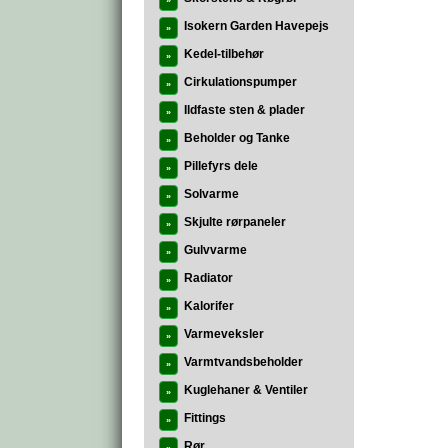
»
Isokern Garden Havepejs
»
Kedel-tilbehør
»
Cirkulationspumper
»
Ildfaste sten & plader
»
Beholder og Tanke
»
Pillefyrs dele
»
Solvarme
»
Skjulte rørpaneler
»
Gulvvarme
»
Radiator
»
Kalorifer
»
Varmeveksler
»
Varmtvandsbeholder
»
Kuglehaner & Ventiler
»
Fittings
»
Rør