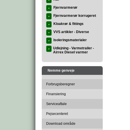
»
Fjernvarmerør
»
Fjernvarmerør korrugeret
»
Kloakrør & fittings
»
VVS artikler - Diverse
»
Isoleringsmaterialer
»
Udlejning - Varmetrailer -
»
Airrex Diesel varmer
Nemme genveje
Forbrugsberegner
Finansiering
Serviceaftale
Pejsecenteret
Download område