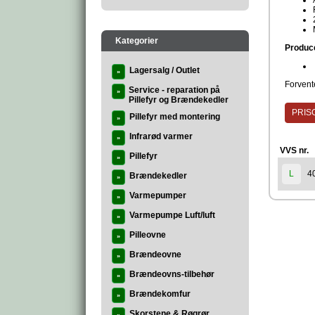
Kategorier
Produc
Lagersalg / Outlet
»
Forvente
Service - reparation på
»
Pillefyr og Brændekedler
PRISG
Pillefyr med montering
»
Infrarød varmer
»
VVS nr.
Pillefyr
»
4
L
Brændekedler
»
Varmepumper
»
Varmepumpe Luft/luft
»
Pilleovne
»
Brændeovne
»
Brændeovns-tilbehør
»
Brændekomfur
»
Skorstene & Røgrør