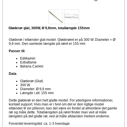
Gløderør glat, 300W, Ø 9,9mm, totallængde 155mm
Gløderør / eltænder glat model. Gløderøret er på 300 W. Diameter = Ø
9,9 mm. Den samlede længde på røret er 155 mm
Passer til:
Edilkamin
Extraflame
Italiana Camini
Data
Gløderør (Glat)
300 W
Diameter: Ø 9,9 mm
Længde i alt: 155 mm
Dette gløderør er den helt glatte model. For yderligere informationer,
kontakt support. Hvis man er i tvivl om det er den rigtige model
eltænder til sin pilleovn, kan det være en fordel at afmontere det gamle
rør og måle dette. Totallængden på røret finder man ved at måle
længden på det glatte rør, ved at måle afstanden mellem enderne.
Forventet leveringstid: ca. 1-3 hverdage