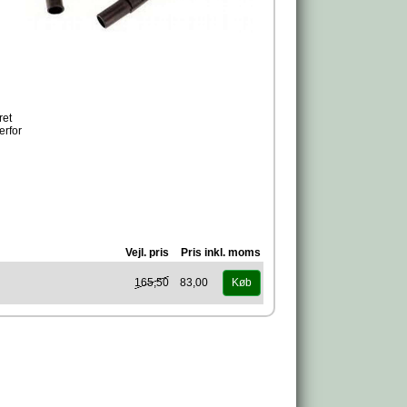
ret
erfor
Vejl. pris
Pris inkl. moms
165,50
83,00
Køb