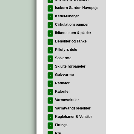
»
Isokern Garden Havepejs
»
Kedel-tilbehør
»
Cirkulationspumper
»
Ildfaste sten & plader
»
Beholder og Tanke
»
Pillefyrs dele
»
Solvarme
»
Skjulte rørpaneler
»
Gulvvarme
»
Radiator
»
Kalorifer
»
Varmeveksler
»
Varmtvandsbeholder
»
Kuglehaner & Ventiler
»
Fittings
»
Rør