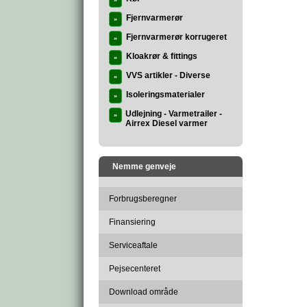
»
Fjernvarmerør
»
Fjernvarmerør korrugeret
»
Kloakrør & fittings
»
VVS artikler - Diverse
»
Isoleringsmaterialer
»
Udlejning - Varmetrailer -
»
Airrex Diesel varmer
Nemme genveje
Forbrugsberegner
Finansiering
Serviceaftale
Pejsecenteret
Download område