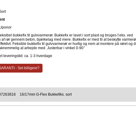
Sort
ent
Uponor
eksibel bukkefix til gulvvarmerør. Bukkefix er lavet i sort plast og bruges f.eks. ved
g af rør gennem beton, bjælkelag med mere. Bukkefix er med til at beskytte varmerø
fektivt. Feksible bukkefix til gulvvarmerør er hurtig og nem at montere på røret og d
aknemmelig at arbejde med. Justerbar i vinkel 0-90°
t leveringstid: ca. 1-3 hverdage
ARANTI - Set billigere?
87263816
16/17mm G-Flex Bukkefiks. sort