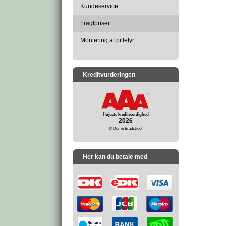
Kundeservice
Fragtpriser
Montering af pillefyr
Kreditvurderingen
Højeste kreditværdighed
2026
© Dun & Bradstreet
Her kan du betale med