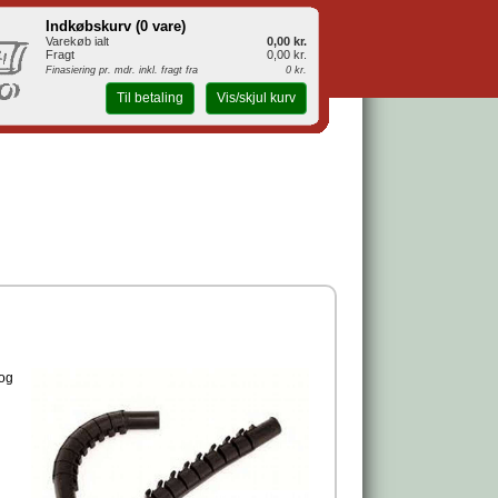
Indkøbskurv (
0 vare
)
Varekøb ialt
0,00 kr.
Fragt
0,00 kr.
Finasiering pr. mdr. inkl. fragt fra
0 kr.
Til betaling
Vis/skjul kurv
 og