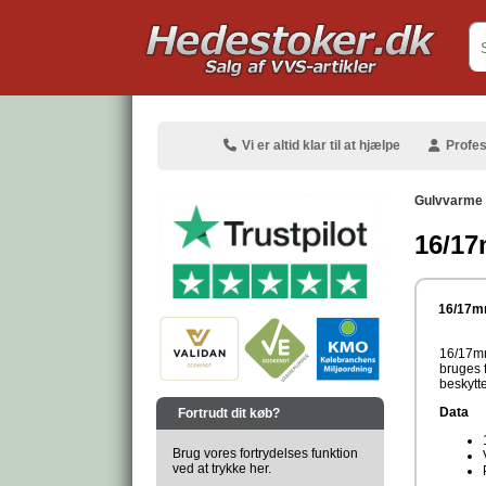
.
Vi er altid klar til at hjælpe
Profes
Gulvvarme
16/17
.
16/17mm
16/17mm
bruges 
beskytte
.
Data
Fortrudt dit køb?
Brug vores fortrydelses funktion
ved at trykke her.