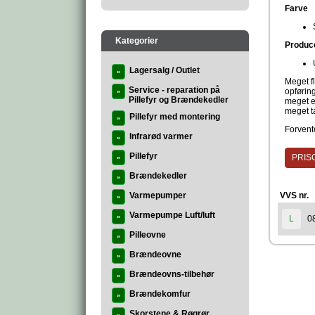
Farve
Kategorier
Produc
Lagersalg / Outlet
»
Meget fl
Service - reparation på
opførin
»
Pillefyr og Brændekedler
meget ef
meget t
Pillefyr med montering
»
Forvente
Infrarød varmer
»
Pillefyr
PRISG
»
Brændekedler
»
Varmepumper
VVS nr.
»
Varmepumpe Luft/luft
»
0
L
Pilleovne
»
Brændeovne
»
Brændeovns-tilbehør
»
Brændekomfur
»
Skorstene & Røgrør