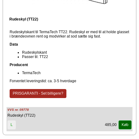
Rudeskyl (TT22)
Rudeskylskant til TermaTech TT22. Rudeskyl er med til at holde glasset
i brændeovnen rent og modvirker at sod sætte sig fast.
Data
Rudeskylskant
Passer til: TT22
Producent
TermaTech
Forventet leveringstid: ca. 3-5 hverdage
PRISGARANTI - Set billigere?
VVS nr. 09778
Rudeskyl (TT22)
485,00
L
Køb