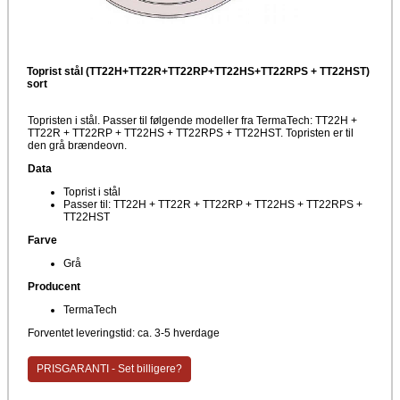
Toprist stål (TT22H+TT22R+TT22RP+TT22HS+TT22RPS + TT22HST)
sort
Topristen i stål. Passer til følgende modeller fra TermaTech: TT22H +
TT22R + TT22RP + TT22HS + TT22RPS + TT22HST. Topristen er til
den grå brændeovn.
Data
Toprist i stål
Passer til: TT22H + TT22R + TT22RP + TT22HS + TT22RPS +
TT22HST
Farve
Grå
Producent
TermaTech
Forventet leveringstid: ca. 3-5 hverdage
PRISGARANTI - Set billigere?