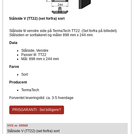
Stålside V (TT22) (set forfra) sort
Stålside til venstre side på TermaTech TT22. (Set forfra på billedet).
Stålsiden er sortlakeret og måler 898 mm x 244 mm.
Data
Stålside, Venstre
Passer til: TT22
Mål: 898 mm x 244 mm
Farve
Sort
Producent
TermaTech
Forventet leveringstid: ca. 3-5 hverdage
PRISGARANTI - Set billigere?
VVS nr. 09568
Stålside V (TT22) (set forfra) sort