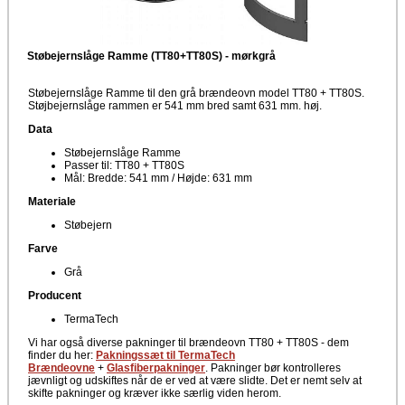
Støbejernslåge Ramme (TT80+TT80S) - mørkgrå
Støbejernslåge Ramme til den grå brændeovn model TT80 + TT80S.
Støjbejernslåge rammen er 541 mm bred samt 631 mm. høj.
Data
Støbejernslåge Ramme
Passer til: TT80 + TT80S
Mål: Bredde: 541 mm / Højde: 631 mm
Materiale
Støbejern
Farve
Grå
Producent
TermaTech
Vi har også diverse pakninger til brændeovn TT80 + TT80S - dem
finder du her:
Pakningssæt til TermaTech
Brændeovne
+
Glasfiberpakninger
. Pakninger bør kontrolleres
jævnligt og udskiftes når de er ved at være slidte. Det er nemt selv at
skifte pakninger og kræver ikke særlig viden herom.