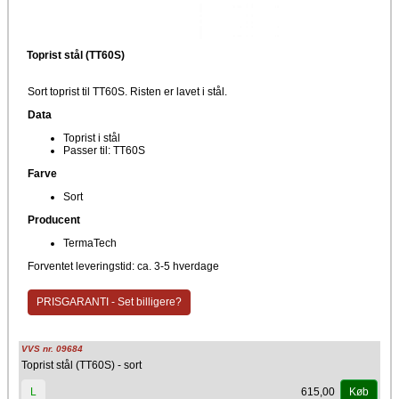
Toprist stål (TT60S)
Sort toprist til TT60S. Risten er lavet i stål.
Data
Toprist i stål
Passer til: TT60S
Farve
Sort
Producent
TermaTech
Forventet leveringstid: ca. 3-5 hverdage
PRISGARANTI - Set billigere?
VVS nr. 09684
Toprist stål (TT60S) - sort
615,00
L
Køb