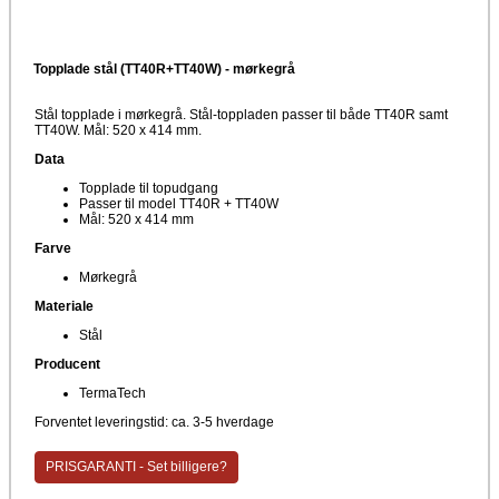
Topplade stål (TT40R+TT40W) - mørkegrå
Stål topplade i mørkegrå. Stål-toppladen passer til både TT40R samt
TT40W. Mål: 520 x 414 mm.
Data
Topplade til topudgang
Passer til model TT40R + TT40W
Mål: 520 x 414 mm
Farve
Mørkegrå
Materiale
Stål
Producent
TermaTech
Forventet leveringstid: ca. 3-5 hverdage
PRISGARANTI - Set billigere?