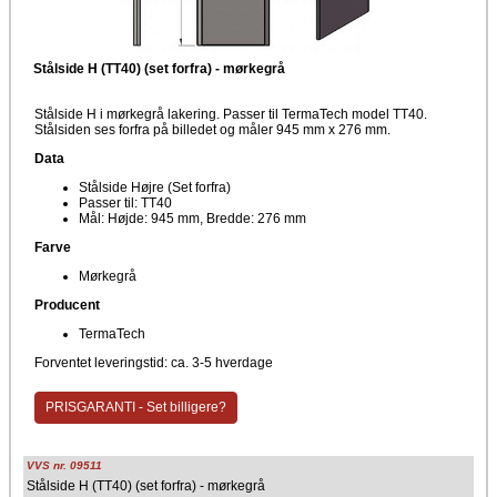
Stålside H (TT40) (set forfra) - mørkegrå
Stålside H i mørkegrå lakering. Passer til TermaTech model TT40.
Stålsiden ses forfra på billedet og måler 945 mm x 276 mm.
Data
Stålside Højre (Set forfra)
Passer til: TT40
Mål: Højde: 945 mm, Bredde: 276 mm
Farve
Mørkegrå
Producent
TermaTech
Forventet leveringstid: ca. 3-5 hverdage
PRISGARANTI - Set billigere?
VVS nr. 09511
Stålside H (TT40) (set forfra) - mørkegrå