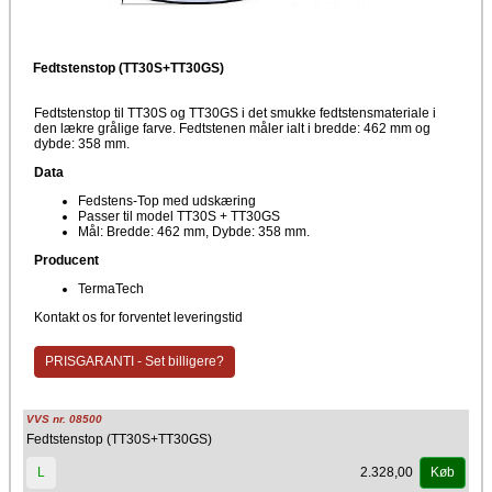
Fedtstenstop (TT30S+TT30GS)
Fedtstenstop til TT30S og TT30GS i det smukke fedtstensmateriale i
den lækre grålige farve. Fedtstenen måler ialt i bredde: 462 mm og
dybde: 358 mm.
Data
Fedstens-Top med udskæring
Passer til model TT30S + TT30GS
Mål: Bredde: 462 mm, Dybde: 358 mm.
Producent
TermaTech
Kontakt os for forventet leveringstid
PRISGARANTI - Set billigere?
VVS nr. 08500
Fedtstenstop (TT30S+TT30GS)
2.328,00
L
Køb