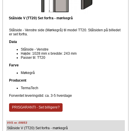
Stålside V (TT20) Set forfra - mørkegrå
Stålside - Venstre side (Mørkegrå) til model TT20. Stålsiden på billedet
er set forfra.
Data
Stålside - Venstre
Højde: 1028 mm x bredde: 243 mm
Passer til: TT20
Farve
Møkegrå
Producent
TermaTech
Forventet leveringstid: ca. 3-5 hverdage
PRISGARANTI - Set billigere?
VVS nr. 09853
Stålside V (TT20) Set forfra - mørkegrå