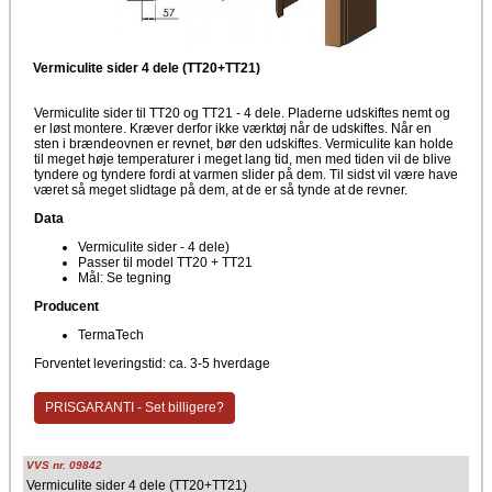
Vermiculite sider 4 dele (TT20+TT21)
Vermiculite sider til TT20 og TT21 - 4 dele. Pladerne udskiftes nemt og
er løst montere. Kræver derfor ikke værktøj når de udskiftes. Når en
sten i brændeovnen er revnet, bør den udskiftes. Vermiculite kan holde
til meget høje temperaturer i meget lang tid, men med tiden vil de blive
tyndere og tyndere fordi at varmen slider på dem. Til sidst vil være have
været så meget slidtage på dem, at de er så tynde at de revner.
Data
Vermiculite sider - 4 dele)
Passer til model TT20 + TT21
Mål: Se tegning
Producent
TermaTech
Forventet leveringstid: ca. 3-5 hverdage
PRISGARANTI - Set billigere?
VVS nr. 09842
Vermiculite sider 4 dele (TT20+TT21)