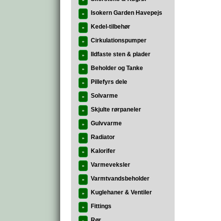
»
Isokern Garden Havepejs
»
Kedel-tilbehør
»
Cirkulationspumper
»
Ildfaste sten & plader
»
Beholder og Tanke
»
Pillefyrs dele
»
Solvarme
»
Skjulte rørpaneler
»
Gulvvarme
»
Radiator
»
Kalorifer
»
Varmeveksler
»
Varmtvandsbeholder
»
Kuglehaner & Ventiler
»
Fittings
»
Rør