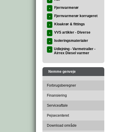
»
Fjernvarmerør
»
Fjernvarmerør korrugeret
»
Kloakrør & fittings
»
VVS artikler - Diverse
»
Isoleringsmaterialer
»
Udlejning - Varmetrailer -
»
Airrex Diesel varmer
Nemme genveje
Forbrugsberegner
Finansiering
Serviceaftale
Pejsecenteret
Download område