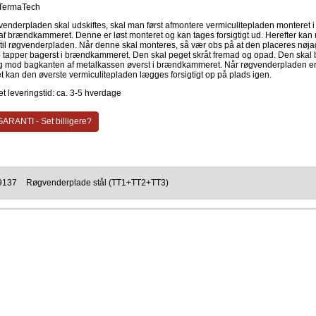
TermaTech
venderpladen skal udskiftes, skal man først afmontere vermiculitepladen monteret i
af brændkammeret. Denne er løst monteret og kan tages forsigtigt ud. Herefter kan
il røgvenderpladen. Når denne skal monteres, så vær obs på at den placeres nøjag
o tapper bagerst i brændkammeret. Den skal peget skråt fremad og opad. Den skal 
g mod bagkanten af metalkassen øverst i brændkammeret. Når røgvenderpladen e
t kan den øverste vermiculitepladen lægges forsigtigt op på plads igen.
t leveringstid: ca. 3-5 hverdage
ARANTI - Set billigere?
9137
Røgvenderplade stål (TT1+TT2+TT3)