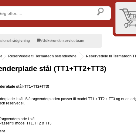
sionel rådgivning
Udkørende serviceteam
ne
.
Reservedele til Termatech brændeovne
Reservedele til Termatech T
nderplade stål (TT1+TT2+TT3)
erplade stål (TT1+TT2+TT3)
erplade i stål. Stålrøgvenderpladen passer til model TT1 + TT2 + TT3 og er en ori
ch reservedel.
Røgvenderplade i stål
Passer til model TT1, TT2 & TT3
ent