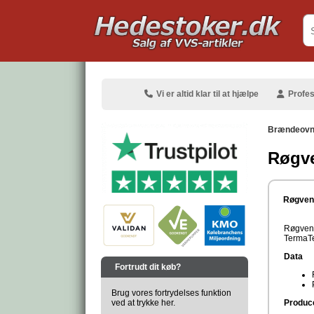
.
Vi er altid klar til at hjælpe
Profes
Brændeov
Røgve
.
Røgvend
Røgvend
TermaTe
.
Data
Fortrudt dit køb?
Brug vores fortrydelses funktion
ved at trykke her.
Produc