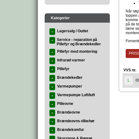
Når røg
toppen 
Kategorier
komme t
på de t
læne si
Lagersalg / Outlet
»
montere
Service - reparation på
»
Forvente
Pillefyr og Brændekedler
Pillefyr med montering
»
PRISG
Infrarød varmer
»
Pillefyr
»
VVS nr.
Brændekedler
»
0
L
Varmepumper
»
Varmepumpe Luft/luft
»
Pilleovne
»
Brændeovne
»
Brændeovns-tilbehør
»
Brændekomfur
»
Skorstene & Røgrør