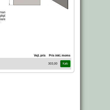
 man
tigt
bare
r
Vejl. pris
Pris inkl. moms
303,00
Køb