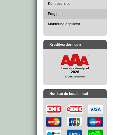
Kundeservice
Fragtpriser
Montering af pillefyr
Kreditvurderingen
Højeste kreditværdighed
2026
© Dun & Bradstreet
Her kan du betale med