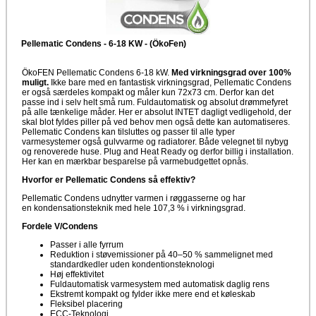
Pellematic Condens - 6-18 KW - (ÖkoFen)
ÖkoFEN Pellematic Condens 6-18 kW.
Med virkningsgrad over 100%
muligt.
Ikke bare med en fantastisk virkningsgrad, Pellematic Condens
er også særdeles kompakt og måler kun 72x73 cm. Derfor kan det
passe ind i selv helt små rum. Fuldautomatisk og absolut drømmefyret
på alle tænkelige måder. Her er absolut INTET dagligt vedligehold, der
skal blot fyldes piller på ved behov men også dette kan automatiseres.
Pellematic Condens kan tilsluttes og passer til alle typer
varmesystemer også gulvvarme og radiatorer. Både velegnet til nybyg
og renoverede huse. Plug and Heat Ready og derfor billig i installation.
Her kan en mærkbar besparelse på varmebudgettet opnås.
Hvorfor er Pellematic Condens så effektiv?
Pellematic Condens udnytter varmen i røggasserne og har
en kondensationsteknik med hele 107,3 % i virkningsgrad.
Fordele V/Condens
Passer i alle fyrrum
Reduktion i støvemissioner på 40–50 % sammelignet med
standardkedler uden kondentionsteknologi
Høj effektivitet
Fuldautomatisk varmesystem med automatisk daglig rens
Ekstremt kompakt og fylder ikke mere end et køleskab
Fleksibel placering
ECC-Teknologi