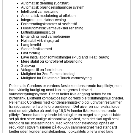
Automatisk tænding (Softstart)
Automatisk brændselsdiagnose system
Intelligent varmestyring
Automatisk modulering af effekten
Integreret returløbshævning
Forbrændingskammer af rustfrit stå
Fuldautomatisk varmeveksler rensning
Luftindsugningsstuds
El-tænding med varmelegeme
Høj stabil virkningsgrad
Lang levetid
Stor driftssikkerhed
Lavt forbrug
Lave installationsomkostninger (Plug and Heat Ready)
Mere stabil og kontrolleret afbrænding
Støjsvag
Velegnet til en familiehuse
Mulighed for ZeroFlame teknologi
Mulighed for Pelletronic Touch varmestyring
Pellematic Condens er verdens første kondenserende træpillefyr, som
bare virkelig hurtigt og nemt kan integreres i ethvert
varmeforsyningssystem. Der er heller ikke engang behov for en
buffertank. Ekstremt kompakt design og fleksible tilslutningsmuligheder.
Pellematic Condens med kondenseringsteknologi udnytter restvarmen
fra røggasserne fra pilleforbrændingen. Det giver en stor ekstra fordel
med en udnyttelse på omkring 16,3 % fremfor ikke kondenserende
pillefyr. Denne banebrydende teknologi er en meget stor gevinst både
set på den store mulige økonomiske gevinst, men det skal også ses i
forhold til miljøbelastningen. Med kondentionsteknologi opnås en
reduktion i støvemissioner på 40-50% sammenlignet med standard
kedler uden kondensionsteknologi. Topkvalitets pillefyr med lang