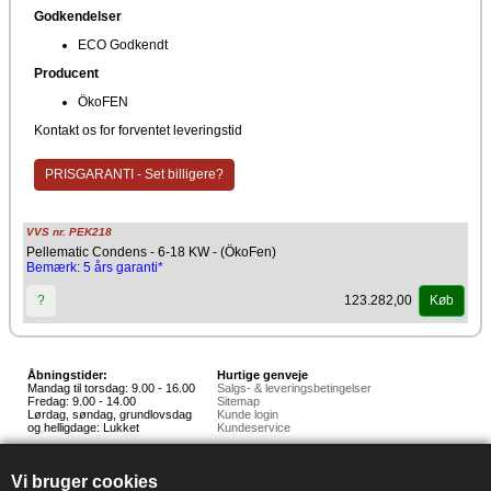
Godkendelser
ECO Godkendt
Producent
ÖkoFEN
Kontakt os for forventet leveringstid
PRISGARANTI - Set billigere?
VVS nr. PEK218
Pellematic Condens - 6-18 KW - (ÖkoFen)
Bemærk: 5 års garanti*
123.282,00
?
Køb
Åbningstider:
Hurtige genveje
Mandag til torsdag: 9.00 - 16.00
Salgs- & leveringsbetingelser
Fredag: 9.00 - 14.00
Sitemap
Lørdag, søndag, grundlovsdag
Kunde login
og helligdage: Lukket
Kundeservice
Hedestoker ApS
Hunnerupvej 3, 6920 Videbæk
Vi bruger cookies
E-mail:
salg@hedestoker.dk