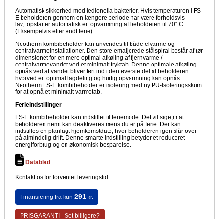
Automatisk sikkerhed mod ledionella bakterier. Hvis temperaturen i FS-
E beholderen gennem en længere periode har være forholdsvis
lav, opstarter automatisk en opvarmning af beholderen til 70° C
(Eksempelvis efter endt ferie).
Neotherm kombibeholder kan anvendes til både elvarme og
centralvarmeinstallationer. Den store emaljerede stålspiral består af rør
dimensionet for en mere optimal afkøling af fjernvarme /
centralvarmevandet ved et minimalt tryktab. Denne optimale afkøling
opnås ved at vandet bliver ført ind i den øverste del af beholderen
hvorved en optimal lagdeling og hurtig opvarmning kan opnås.
Neotherm FS-E kombibeholder er isolering med ny PU-Isoleringsskum
for at opnå et minimalt varmetab.
Ferieindstillinger
FS-E kombibeholder kan indstillet til feriemode. Det vil sige,m at
beholderen nemt kan deaktiveres mens du er på ferie. Der kan
indstilles en planlagt hjemkomstdato, hvor beholderen igen slår over
på almindelig drift. Denne smarte indstilling betyder et reduceret
energiforbrug og en økonomisk besparelse.
Datablad
Kontakt os for forventet leveringstid
291
Finansiering fra kun
kr.
PRISGARANTI - Set billigere?