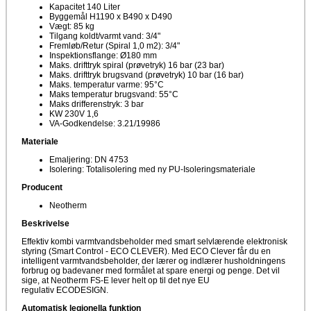
Kapacitet 140 Liter
Byggemål H1190 x B490 x D490
Vægt: 85 kg
Tilgang koldt/varmt vand: 3/4"
Fremløb/Retur (Spiral 1,0 m2): 3/4"
Inspektionsflange: Ø180 mm
Maks. drifttryk spiral (prøvetryk) 16 bar (23 bar)
Maks. drifttryk brugsvand (prøvetryk) 10 bar (16 bar)
Maks. temperatur varme: 95°C
Maks temperatur brugsvand: 55°C
Maks drifferenstryk: 3 bar
KW 230V 1,6
VA-Godkendelse: 3.21/19986
Materiale
Emaljering: DN 4753
Isolering: Totalisolering med ny PU-Isoleringsmateriale
Producent
Neotherm
Beskrivelse
Effektiv kombi varmtvandsbeholder med smart selvlærende elektronisk
styring (Smart Control - ECO CLEVER). Med ECO Clever får du en
intelligent varmtvandsbeholder, der lærer og indlærer husholdningens
forbrug og badevaner med formålet at spare energi og penge. Det vil
sige, at Neotherm FS-E lever helt op til det nye EU
regulativ ECODESIGN.
Automatisk legionella funktion