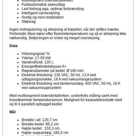
Multisegment brændertallerken
Fuldautomatisk askeudtag
Lavt forbrug pga. optimal forbrænding
Intelligent varmestyring
Hurtig og nem installation
Støjsvag
Ingen indregulering og afvejning af træpiller, når der skiftes mærke.
Pellematic Maxi kører efter flammetemperaturen og så er afvejning ikke
nødvendig. Betjeningen er enkel og meget overskuelig.
Data
Virkningsgrad: %
Ydelse: 17-56 kW
Vandindhold: 135 L
Energieffektivitetsklasse A+
Røgrørsdiameter på kedel: Ø 180 mm
Elektrisk tilslutning: 230 VAC, 50 Hz, 13 A ved
udtagningssnekke, 16 A ved vakuumsugesystem
Elektrisk tilslutning ved tandemanlæg: 400 VAC, 50 Hz, 16 A
ved vakuumsugesystem
Med multisegment brændertallerken, undertryks måling samt med
brandkammer temperatursensor. Mulighed for kaskadekredsløb med
op til 4 parallelt opbygget kedler.
Mål
Bredde i alt: 129,7 cm
Bredde kedel: 86,2 cm
Højde kedel: 155,3 cm
Højde sugeanlæg: 185,5 cm