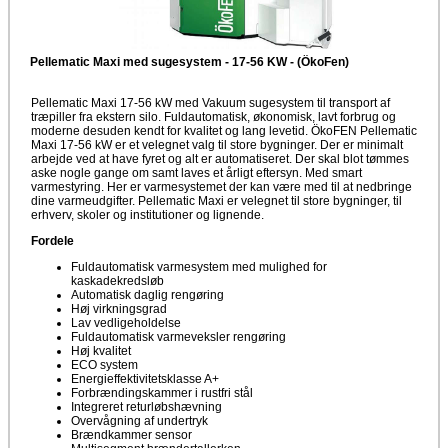
Pellematic Maxi med sugesystem - 17-56 KW - (ÖkoFen)
Pellematic Maxi 17-56 kW med Vakuum sugesystem til transport af
træpiller fra ekstern silo. Fuldautomatisk, økonomisk, lavt forbrug og
moderne desuden kendt for kvalitet og lang levetid. ÖkoFEN Pellematic
Maxi 17-56 kW er et velegnet valg til store bygninger. Der er minimalt
arbejde ved at have fyret og alt er automatiseret. Der skal blot tømmes
aske nogle gange om samt laves et årligt eftersyn. Med smart
varmestyring. Her er varmesystemet der kan være med til at nedbringe
dine varmeudgifter. Pellematic Maxi er velegnet til store bygninger, til
erhverv, skoler og institutioner og lignende.
Fordele
Fuldautomatisk varmesystem med mulighed for
kaskadekredsløb
Automatisk daglig rengøring
Høj virkningsgrad
Lav vedligeholdelse
Fuldautomatisk varmeveksler rengøring
Høj kvalitet
ECO system
Energieffektivitetsklasse A+
Forbrændingskammer i rustfri stål
Integreret returløbshævning
Overvågning af undertryk
Brændkammer sensor