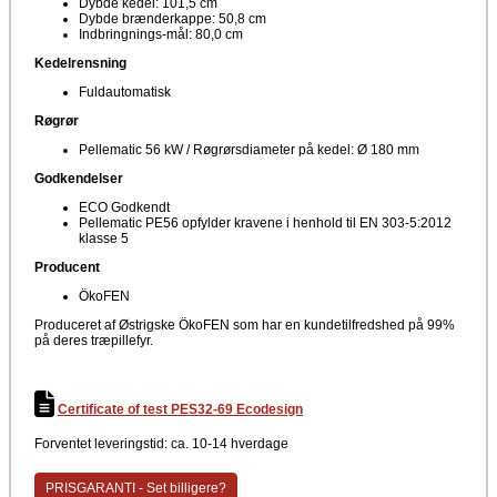
Dybde kedel: 101,5 cm
Dybde brænderkappe: 50,8 cm
Indbringnings-mål: 80,0 cm
Kedelrensning
Fuldautomatisk
Røgrør
Pellematic 56 kW / Røgrørsdiameter på kedel: Ø 180 mm
Godkendelser
ECO Godkendt
Pellematic PE56 opfylder kravene i henhold til EN 303-5:2012
klasse 5
Producent
ÖkoFEN
Produceret af Østrigske ÖkoFEN som har en kundetilfredshed på 99%
på deres træpillefyr.
Certificate of test PES32-69 Ecodesign
Forventet leveringstid: ca. 10-14 hverdage
PRISGARANTI - Set billigere?