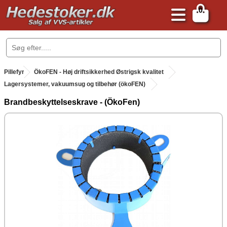
0
.
Pillefyr
.
ÖkoFEN - Høj driftsikkerhed Østrigsk kvalitet
Lagersystemer, vakuumsug og tilbehør (ökoFEN)
Brandbeskyttelseskrave - (ÖkoFen)