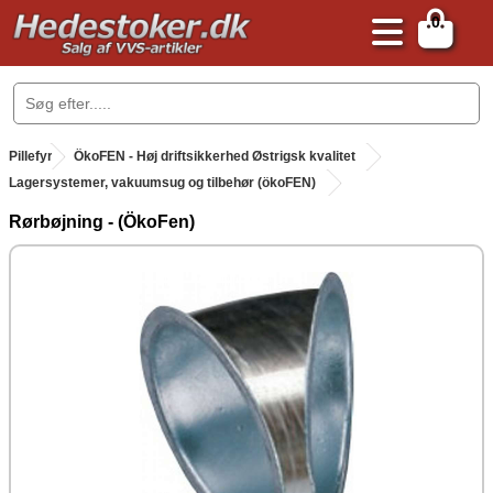
0
.
Pillefyr
.
ÖkoFEN - Høj driftsikkerhed Østrigsk kvalitet
Lagersystemer, vakuumsug og tilbehør (ökoFEN)
Rørbøjning - (ÖkoFen)