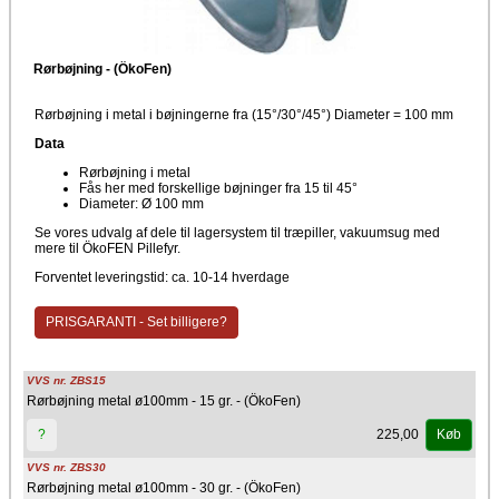
Rørbøjning - (ÖkoFen)
Rørbøjning i metal i bøjningerne fra (15°/30°/45°) Diameter = 100 mm
Data
Rørbøjning i metal
Fås her med forskellige bøjninger fra 15 til 45°
Diameter: Ø 100 mm
Se vores udvalg af dele til lagersystem til træpiller, vakuumsug med
mere til ÖkoFEN Pillefyr.
Forventet leveringstid: ca. 10-14 hverdage
PRISGARANTI - Set billigere?
VVS nr. ZBS15
Rørbøjning metal ø100mm - 15 gr. - (ÖkoFen)
225,00
?
Køb
VVS nr. ZBS30
Rørbøjning metal ø100mm - 30 gr. - (ÖkoFen)