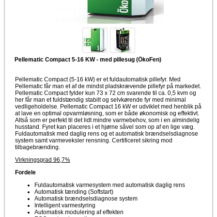
Pellematic Compact 5-16 KW - med pillesug (ÖkoFen)
Pellematic Compact (5-16 kW) er et fuldautomatisk pillefyr. Med
Pellematic får man et af de mindst pladskrævende pillefyr på markedet.
Pellematic Compact fylder kun 73 x 72 cm svarende til ca. 0,5 kvm og
her får man et fuldstændig stabilt og selvkørende fyr med minimal
vedligeholdelse. Pellematic Compact 16 kW er udviklet med henblik på
at lave en optimal opvarmløsning, som er både økonomisk og effektivt.
Altså som er perfekt til det lidt mindre varmebehov, som i en almindelig
husstand. Fyret kan placeres i et hjørne såvel som op af en lige væg.
Fuldautomatisk med daglig rens og et automatisk brændselsdiagnose
system samt varmeveksler rensning. Certificeret sikring mod
tilbagebrænding.
Virkningsgrad 96,7%
Fordele
Fuldautomatisk varmesystem med automatisk daglig rens
Automatisk tænding (Softstart)
Automatisk brændselsdiagnose system
Intelligent varmestyring
Automatisk modulering af effekten