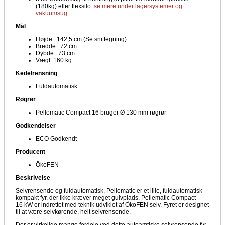
(180kg) eller flexsilo.
se mere under lagersystemer og
vakuumsug
Mål
Højde: 142,5 cm (Se snittegning)
Bredde: 72 cm
Dybde: 73 cm
Vægt: 160 kg
Kedelrensning
Fuldautomatisk
Røgrør
Pellematic Compact 16 bruger Ø 130 mm røgrør
Godkendelser
ECO Godkendt
Producent
ÖkoFEN
Beskrivelse
Selvrensende og fuldautomatisk. Pellematic er et lille, fuldautomatisk
kompakt fyr, der ikke kræver meget gulvplads. Pellematic Compact
16 kW er indrettet med teknik udviklet af ÖkoFEN selv. Fyret er designet
til at være selvkørende, helt selvrensende.
Der er virkelige mange fordele ved dette autoamtiske selvrensende fyr,