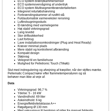
ECO system brændkammersensor
ECO systemovervågning af undertryk
ECO system Multisegmentbrændertallerken
Integreret returløbshævning
Forbrændingskammer af rustfrit stå
Fuldautomatisk varmeveksler rensning
Luftindsugningsstuds
El-tænding med varmelegeme
Høj stabil virkningsgrad
Lang levetid
Stor driftssikkerhed
Lavt forbrug
Lave installationsomkostninger (Plug and Heat Ready)
Kræver minimal plads
Mere stabil og kontrolleret afbrænding
Kompakt design
Støjsvag
Velegnet til en familiehuse
Mulighed for Pelletronic Touch (Tilkøb)
Slut med indregulering og afvejning af træpiller, når der skiftes mærke.
Pellematic Compact kører efter flammetemperaturen og så
behøver man ikke at veje af.
Data
Virkningsgrad: 96,7 %
Ydelse: 5 - 16 kW
Vandindhold: 69 liter
Askeindhold: 6 kg
Energieffektivitetsklasse A++
Røgafgang Ø 130 mm
Med vakuumsug til hentning af piller fra manuel fyldesilo