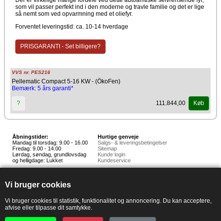
som vil passer perfekt ind i den moderne og travle familie og det er lige
så nemt som ved opvarmning med et oliefyr.
Forventet leveringstid: ca. 10-14 hverdage
PRISGARANTI - Set billigere?
VVS nr. PES216
Pellematic Compact 5-16 KW - (ÖkoFen)
Bemærk: 5 års garanti*
111.844,00
?
Køb
Åbningstider:
Hurtige genveje
Mandag til torsdag: 9.00 - 16.00
Salgs- & leveringsbetingelser
Fredag: 9.00 - 14.00
Sitemap
Lørdag, søndag, grundlovsdag
Kunde login
og helligdage: Lukket
Kundeservice
Hedestoker ApS
Hunnerupvej 3, 6920 Videbæk
Vi bruger cookies
E-mail:
salg@hedestoker.dk
Cvr. nr: 34 60 73 70
PA:
Vi bruger cookies til statistik, funktionalitet og annoncering. Du kan acceptere,
afvise eller tilpasse dit samtykke.