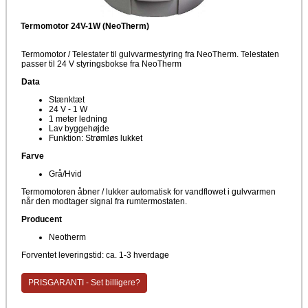
Termomotor 24V-1W (NeoTherm)
Termomotor / Telestater til gulvvarmestyring fra NeoTherm. Telestaten
passer til 24 V styringsbokse fra NeoTherm
Data
Stænktæt
24 V - 1 W
1 meter ledning
Lav byggehøjde
Funktion: Strømløs lukket
Farve
Grå/Hvid
Termomotoren åbner / lukker automatisk for vandflowet i gulvvarmen
når den modtager signal fra rumtermostaten.
Producent
Neotherm
Forventet leveringstid: ca. 1-3 hverdage
PRISGARANTI - Set billigere?