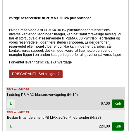
Øvrige reservedele til PBMAX 30 kw pillebrænder
Øvrige reservedele til PBMAX 30 kw pillebrænder omfatter f.eks.
diverse kabler og ledninger, flanger, kabinet samt forskellige beslag. Vi
har et stort udvalg af reservedele til PBMAX 30 kW træpillebrænder og
vores reservedele ligger flere steder i shoppen. Er der derfor en
reservedel eller noget tilbehør du ikke kan finde her på siden, så
kontakt vores support, det kan godt være, at lige netop den del du
mangler ligger i en anden kategori og derfor alligevel er på vores lager.
Forventet leveringstid: ca. 1-3 hverdage
PRISGARANTI - Set billigere?
VVS nr. 060048
Ledning PB MAX blæserovervågning (Nr.19)
67,00
L
Køb
VVS nr. 060019
Beslag til tændelement PB MAX 20/30 Pillebrænder (Nr.37)
224,00
L
Køb