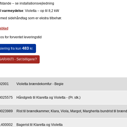
fstande – se installationsvejledning
l varmeydelse
: Violetta – op til 8,2 kW
t med sidehåndtag som er ekstra tilbehør.
ablad
os for forventet leveringstid
483
siering fra kun
kr.
ARANTI - Set billigere?
02001
Violetta brændekomfur - Begie
0025575
Håndgreb til Klaretta og Violetta - (Pr. stk.)
0023989
Rist til brændkammer, Klara, Viola, Margot, Margherita bundrist til br
1400002
Bagerist til Klaretta og Violetta