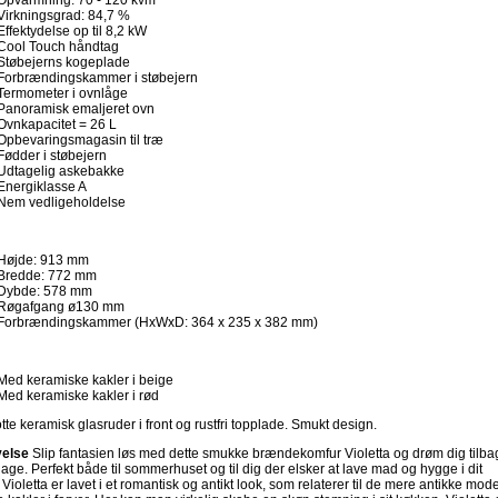
Opvarmning: 70 - 120 kvm
Virkningsgrad: 84,7 %
Effektydelse op til 8,2 kW
Cool Touch håndtag
Støbejerns kogeplade
Forbrændingskammer i støbejern
Termometer i ovnlåge
Panoramisk emaljeret ovn
Ovnkapacitet = 26 L
Opbevaringsmagasin til træ
Fødder i støbejern
Udtagelig askebakke
Energiklasse A
Nem vedligeholdelse
Højde: 913 mm
Bredde: 772 mm
Dybde: 578 mm
Røgafgang ø130 mm
Forbrændingskammer (HxWxD: 364 x 235 x 382 mm)
Med keramiske kakler i beige
Med keramiske kakler i rød
otte keramisk glasruder i front og rustfri topplade. Smukt design.
velse
Slip fantasien løs med dette smukke brændekomfur Violetta og drøm dig tilbag
ge. Perfekt både til sommerhuset og til dig der elsker at lave mad og hygge i dit
Violetta er lavet i et romantisk og antikt look, som relaterer til de mere antikke mode