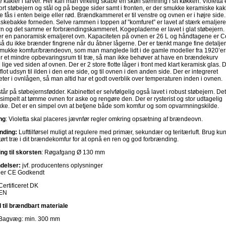
 kakler i farver. Her kan man virkelig skabe en skøn stemning i sit køkken. Violetta 
sort støbejern og stål og på begge sider samt i fronten, er der smukke keramiske kakl
 fås i enten beige eller rød. Brændkammeret er til venstre og ovnen er i højre side
 askebakke forneden. Selve rammen i toppen af ”komfuret” er lavet af stærk emaljere
rn og det samme er forbrændingskammeret. Kogepladerne er lavet i glat støbejern.
r en panoramisk emaljeret ovn. Kapaciteten på ovnen er 26 L og håndtagene er C
så du ikke brænder fingrene når du åbner lågerne. Der er tænkt mange fine detaljer
 smukke komfur/brændeovn, som man manglede lidt i de gamle modeller fra 1920’er
er et mindre opbevaringsrum til træ, så man ikke behøver at have en brændekurv
lige ved siden af ovnen. Der er 2 store flotte låger i front med klart keramisk glas. 
 flot udsyn til ilden i den ene side, og til ovnen i den anden side. Der er integreret
ter i ovnlågen, så man altid har et godt overblik over temperaturen inden i ovnen.
år på støbejernsfødder. Kabinettet er selvfølgelig også lavet i robust støbejern. Det
simpelt at tømme ovnen for aske og rengøre den. Der er rysterist og stor udtagelig
ke. Det er en simpel ovn at betjene både som komfur og som opvarmningskilde.
ng
: Violetta skal placeres jævnfør regler omkring opsætning af brændeovn.
nding:
Lufttilførsel muligt at regulere med primær, sekundær og teritærluft. Brug ku
tørt træ i dit brændekomfur for at opnå en ren og god forbrænding.
ing til skorsten
: Røgafgang Ø 130 mm
delser:
jvf. producentens oplysninger
a er CE Godkendt
Certificeret DK
EN
 til brændbart materiale
Bagvæg: min. 300 mm