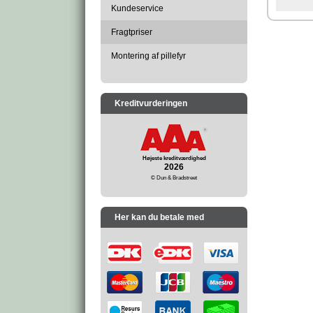
Kundeservice
Fragtpriser
Montering af pillefyr
Kreditvurderingen
Højeste kreditværdighed
2026
© Dun & Bradstreet
Her kan du betale med