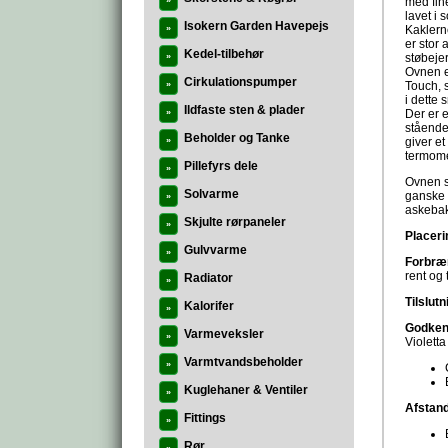
»
med fine
lavet i 
Isokern Garden Havepejs
»
Kaklerne
er stor
Kedel-tilbehør
»
støbeje
Ovnen e
Cirkulationspumper
»
Touch, 
i dette
Ildfaste sten & plader
»
Der er 
stående 
Beholder og Tanke
»
giver et
termome
Pillefyrs dele
»
Ovnen st
Solvarme
ganske 
»
askebak
Skjulte rørpaneler
»
Placeri
Gulvvarme
»
Forbræ
rent og 
Radiator
»
Tilslutn
Kalorifer
»
Godken
Varmeveksler
»
Violett
Varmtvandsbeholder
»
Kuglehaner & Ventiler
»
Afstand
Fittings
»
Rør