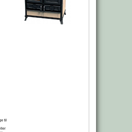
e til
ller