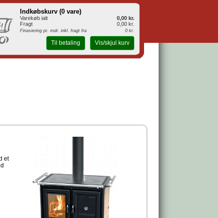
Indkøbskurv (
0 vare
)
Varekøb ialt
0,00 kr.
Fragt
0,00 kr.
Finasiering pr. mdr. inkl. fragt fra
0 kr.
Til betaling
Vis/skjul kurv
d et
ed