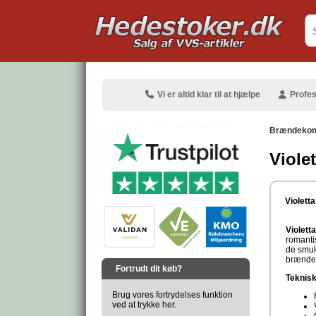
.
Vi er altid klar til at hjælpe
Profes
Brændekom
Viole
.
Violett
Violett
romanti
de smuk
.
brændeo
Fortrudt dit køb?
Teknisk
Brug vores fortrydelses funktion
ved at trykke her.