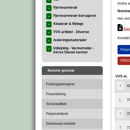
»
Andre a
Fjernvarmerør
»
Nomine
Fjernvarmerør korrugeret
»
Her vis
Kloakrør & fittings
»
Dat
VVS artikler - Diverse
»
Kontakt 
Isoleringsmaterialer
»
Udlejning - Varmetrailer -
»
Finan
Airrex Diesel varmer
PRISG
Nemme genveje
VVS nr.
Forbrugsberegner
4
?
Finansiering
7
L
Serviceaftale
Pejsecenteret
7
?
Download område
7
?