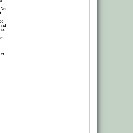
er
er.
. Der
t
ool
 ind
ne.
Det
 er
n