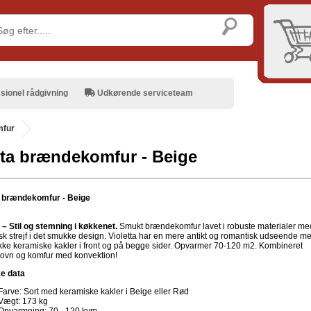
sionel rådgivning
Udkørende serviceteam
fur
tta brændekomfur - Beige
a brændekomfur - Beige
a – Stil og stemning i køkkenet.
Smukt brændekomfur lavet i robuste materialer me
sk strejf i det smukke design. Violetta har en mere antikt og romantisk udseende m
ke keramiske kakler i front og på begge sider. Opvarmer 70-120 m2. Kombineret
vn og komfur med konvektion!
e data
Farve: Sort med keramiske kakler i Beige eller Rød
Vægt: 173 kg