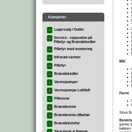
Kategorier
Lagersalg / Outlet
»
Service - reparation på
»
Pillefyr og Brændekedler
Pillefyr med montering
»
Infrarød varmer
»
Mål
Pillefyr
»
Brændekedler
»
Varmepumper
»
Varmepumpe Luft/luft
»
Farve
Pilleovne
»
Brændeovne
»
Store fl
Brændeovns-tilbehør
»
Beskri
Brændekomfur
»
gamle da
køkken. 
Skorstene & Røgrør