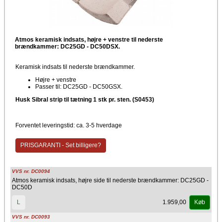
Atmos keramisk indsats, højre + venstre til nederste
brændkammer: DC25GD - DC50DSX.
Keramisk indsats til nederste brændkammer.
Højre + venstre
Passer til: DC25GD - DC50GSX.
Husk Sibral strip til tætning 1 stk pr. sten. (S0453)
Forventet leveringstid: ca. 3-5 hverdage
PRISGARANTI - Set billigere?
VVS nr. DC0094
Atmos keramisk indsats, højre side til nederste brændkammer: DC25GD -
DC50D
1.959,00
L
Køb
VVS nr. DC0093