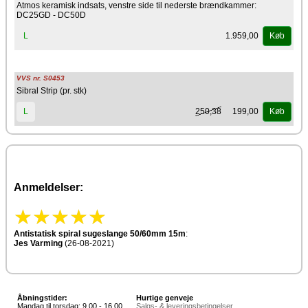
Atmos keramisk indsats, venstre side til nederste brændkammer:
DC25GD - DC50D
1.959,00
L
Køb
VVS nr. S0453
Sibral Strip (pr. stk)
250,38
199,00
L
Køb
Anmeldelser:
Antistatisk spiral sugeslange 50/60mm 15m
:
Jes Varming
(26-08-2021)
Åbningstider:
Hurtige genveje
Mandag til torsdag: 9.00 - 16.00
Salgs- & leveringsbetingelser