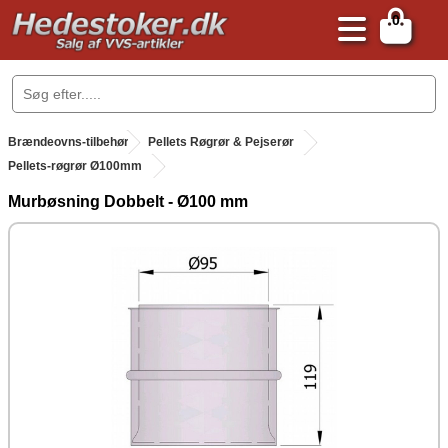
0
.
Brændeovns-tilbehør
.
Pellets Røgrør & Pejserør
Pellets-røgrør Ø100mm
Murbøsning Dobbelt - Ø100 mm