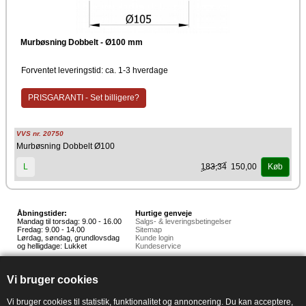
Murbøsning Dobbelt - Ø100 mm
Forventet leveringstid: ca. 1-3 hverdage
PRISGARANTI - Set billigere?
VVS nr. 20750
Murbøsning Dobbelt Ø100
183,34
150,00
L
Køb
Åbningstider:
Hurtige genveje
Mandag til torsdag: 9.00 - 16.00
Salgs- & leveringsbetingelser
Fredag: 9.00 - 14.00
Sitemap
Lørdag, søndag, grundlovsdag
Kunde login
og helligdage: Lukket
Kundeservice
Hedestoker ApS
Hunnerupvej 3, 6920 Videbæk
Vi bruger cookies
E-mail:
salg@hedestoker.dk
Cvr. nr: 34 60 73 70
PA:
Vi bruger cookies til statistik, funktionalitet og annoncering. Du kan acceptere,