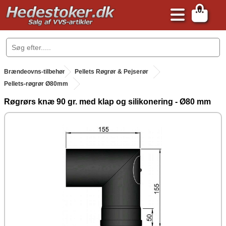
0
.
Brændeovns-tilbehør
.
Pellets Røgrør & Pejserør
Pellets-røgrør Ø80mm
Røgrørs knæ 90 gr. med klap og silikonering - Ø80 mm