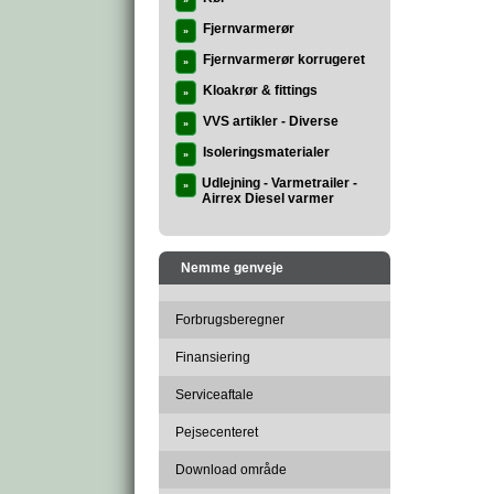
»
Fjernvarmerør
»
Fjernvarmerør korrugeret
»
Kloakrør & fittings
»
VVS artikler - Diverse
»
Isoleringsmaterialer
»
Udlejning - Varmetrailer -
»
Airrex Diesel varmer
Nemme genveje
Forbrugsberegner
Finansiering
Serviceaftale
Pejsecenteret
Download område