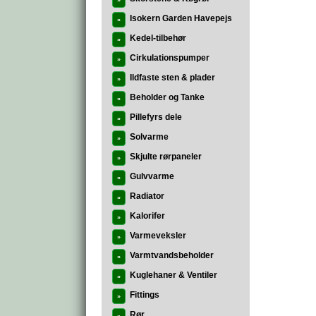
»
Isokern Garden Havepejs
»
Kedel-tilbehør
»
Cirkulationspumper
»
Ildfaste sten & plader
»
Beholder og Tanke
»
Pillefyrs dele
»
Solvarme
»
Skjulte rørpaneler
»
Gulvvarme
»
Radiator
»
Kalorifer
»
Varmeveksler
»
Varmtvandsbeholder
»
Kuglehaner & Ventiler
»
Fittings
»
Rør