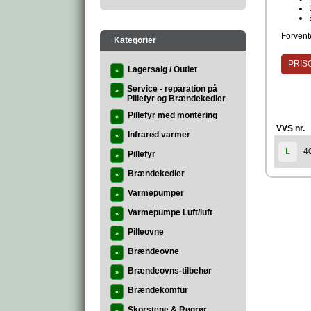
Forvente
Kategorier
PRISG
Lagersalg / Outlet
»
Service - reparation på
»
Pillefyr og Brændekedler
Pillefyr med montering
»
VVS nr.
Infrarød varmer
»
4
L
Pillefyr
»
Brændekedler
»
Varmepumper
»
Varmepumpe Luft/luft
»
Pilleovne
»
Brændeovne
»
Brændeovns-tilbehør
»
Brændekomfur
»
Skorstene & Røgrør