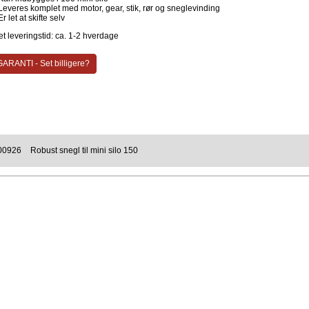
Leveres komplet med motor, gear, stik, rør og sneglevinding
Er let at skifte selv
t leveringstid: ca. 1-2 hverdage
ARANTI - Set billigere?
00926
Robust snegl til mini silo 150