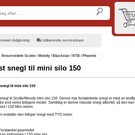
sionel rådgivning
Udkørende serviceteam
Reservedele Scotte / Woody / Blackstar / RTB / Phoenix
t snegl til mini silo 150
negl til mini silo 150
snegl til Scotte/Woody mini silo 150. Denne nye forstærkede snegl er med en krafti
or end vores tidligere model. Samtidig er denne robuste snegl afkortet, så den kan
ind i 150 Mini siloen.
n erstatter den tidliger snegl med TYD motor.
Forstærket gearmotor
Kan indbygges i 150 mini silo