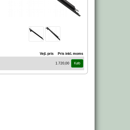
Vejl. pris
Pris inkl. moms
1.720,00
Køb