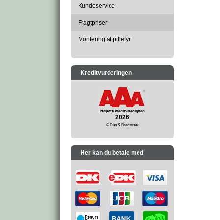
Kundeservice
Fragtpriser
Montering af pillefyr
Kreditvurderingen
Højeste kreditværdighed
2026
© Dun & Bradstreet
Her kan du betale med