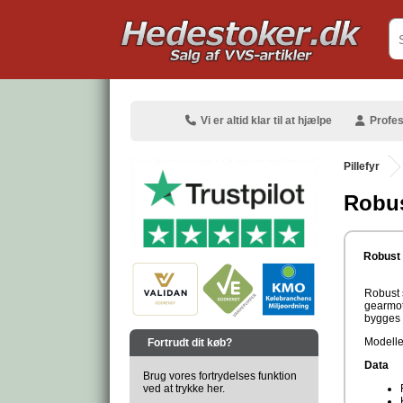
.
Vi er altid klar til at hjælpe
Profes
Pillefyr
Robus
.
Robust s
Robust 
gearmot
bygges 
.
Modelle
Fortrudt dit køb?
Data
Brug vores fortrydelses funktion
ved at trykke her.