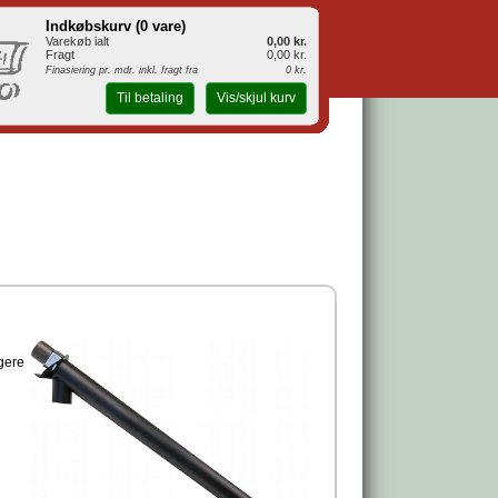
Indkøbskurv (
0 vare
)
Varekøb ialt
0,00 kr.
Fragt
0,00 kr.
Finasiering pr. mdr. inkl. fragt fra
0 kr.
Til betaling
Vis/skjul kurv
gere