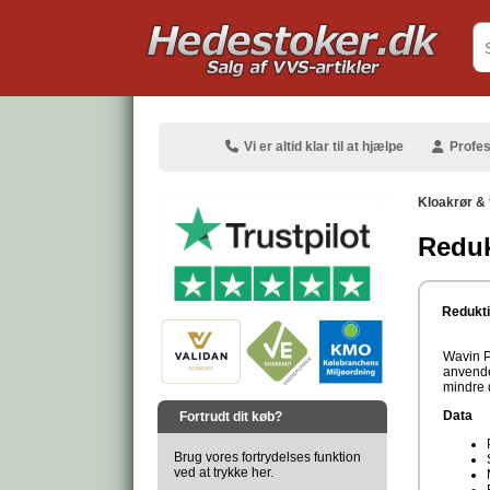
.
Vi er altid klar til at hjælpe
Profes
Kloakrør & f
Reduk
.
Redukt
Wavin P
anvendes
mindre 
.
Data
Fortrudt dit køb?
Brug vores fortrydelses funktion
ved at trykke her.