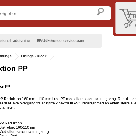
sionel rådgivning
Udkørende serviceteam
ittings
Fittings - Kloak
tion PP
ion PP
P Reduktion 160 mm - 110 mm i rød PP med olieresistent tætningsring. Reduktion
 til at lave overgang fra et større kloakrør til PVC kloakrør med en enten større ell
diameter.
PP Reduktion
Størrelse: 160/110 mm
Med olieresistent tætningsring