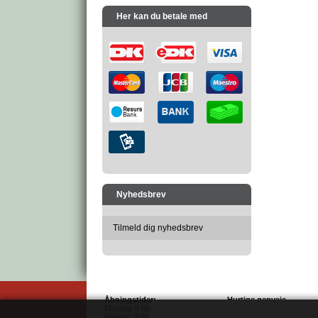
Her kan du betale med
Nyhedsbrev
Tilmeld dig nyhedsbrev
Åbningstider:
Hurtige genveje
Mandag til torsdag: 9.00 - 16.00
Salgs- & leveringsbetingel
Fredag: 9.00 - 14.00
Sitemap