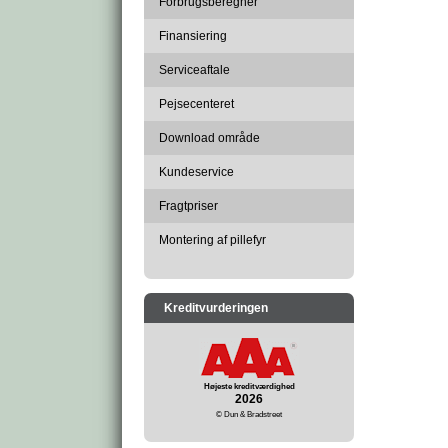
Forbrugsberegner
Finansiering
Serviceaftale
Pejsecenteret
Download område
Kundeservice
Fragtpriser
Montering af pillefyr
Kreditvurderingen
Højeste kreditværdighed
2026
© Dun & Bradstreet