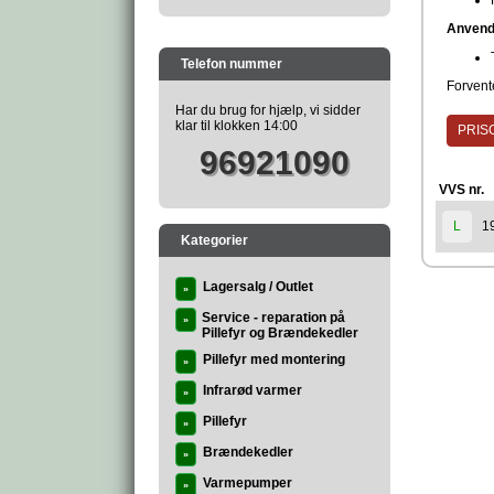
Anvend
Telefon nummer
Forvente
Har du brug for hjælp, vi sidder
klar til klokken 14:00
PRISG
96921090
VVS nr.
1
L
Kategorier
Lagersalg / Outlet
»
Service - reparation på
»
Pillefyr og Brændekedler
Pillefyr med montering
»
Infrarød varmer
»
Pillefyr
»
Brændekedler
»
Varmepumper
»