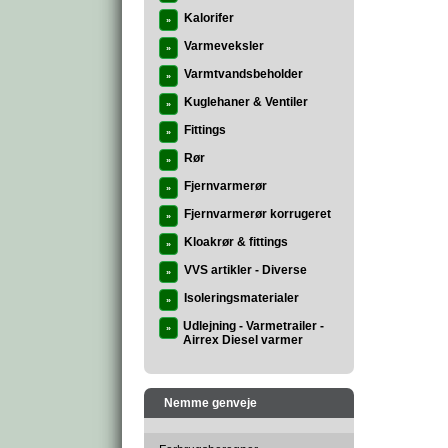
Kalorifer
»
Varmeveksler
»
Varmtvandsbeholder
»
Kuglehaner & Ventiler
»
Fittings
»
Rør
»
Fjernvarmerør
»
Fjernvarmerør korrugeret
»
Kloakrør & fittings
»
VVS artikler - Diverse
»
Isoleringsmaterialer
»
Udlejning - Varmetrailer -
»
Airrex Diesel varmer
Nemme genveje