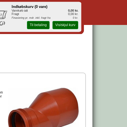
Indkøbskurv (
0 vare
)
Varekøb ialt
0,00 kr.
Fragt
0,00 kr.
Finasiering pr. mdr. inkl. fragt fra
0 kr.
Til betaling
Vis/skjul kurv
en
er