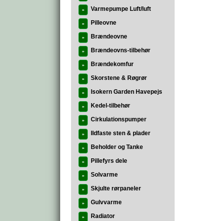
Varmepumpe Luft/luft
»
Pilleovne
»
Brændeovne
»
Brændeovns-tilbehør
»
Brændekomfur
»
Skorstene & Røgrør
»
Isokern Garden Havepejs
»
Kedel-tilbehør
»
Cirkulationspumper
»
Ildfaste sten & plader
»
Beholder og Tanke
»
Pillefyrs dele
»
Solvarme
»
Skjulte rørpaneler
»
Gulvvarme
»
Radiator
»