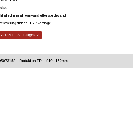
Farve: Rød
else
Til afledning af regnvand eller spildevand
t leveringstid: ca. 1-2 hverdage
ARANTI - Set billigere?
95073158
Reduktion PP - ø110 - 160mm