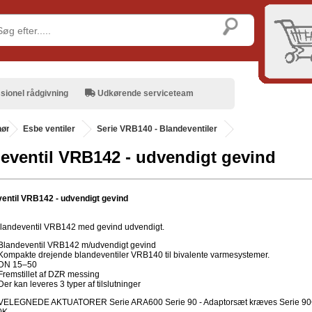
sionel rådgivning
Udkørende serviceteam
hør
.
Esbe ventiler
Serie VRB140 - Blandeventiler
eventil VRB142 - udvendigt gevind
entil VRB142 - udvendigt gevind
andeventil VRB142 med gevind udvendigt.
Blandeventil VRB142 m/udvendigt gevind
Kompakte drejende blandeventiler VRB140 til bivalente varmesystemer.
DN 15–50
Fremstillet af DZR messing
Der kan leveres 3 typer af tilslutninger
 VELEGNEDE AKTUATORER Serie ARA600 Serie 90 - Adaptorsæt kræves Serie 9