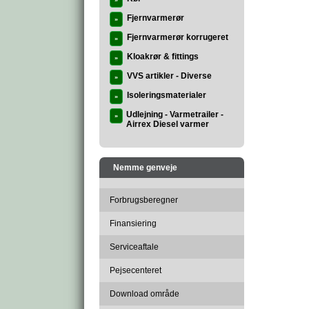
»
Fjernvarmerør
»
Fjernvarmerør korrugeret
»
Kloakrør & fittings
»
VVS artikler - Diverse
»
Isoleringsmaterialer
»
Udlejning - Varmetrailer -
»
Airrex Diesel varmer
Nemme genveje
Forbrugsberegner
Finansiering
Serviceaftale
Pejsecenteret
Download område