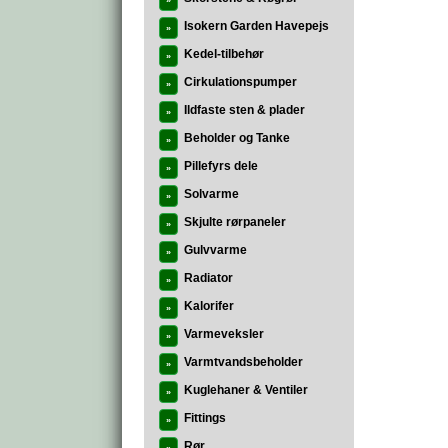
»
Isokern Garden Havepejs
»
Kedel-tilbehør
»
Cirkulationspumper
»
Ildfaste sten & plader
»
Beholder og Tanke
»
Pillefyrs dele
»
Solvarme
»
Skjulte rørpaneler
»
Gulvvarme
»
Radiator
»
Kalorifer
»
Varmeveksler
»
Varmtvandsbeholder
»
Kuglehaner & Ventiler
»
Fittings
»
Rør