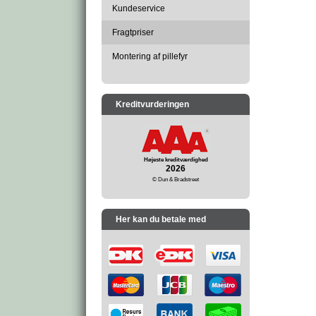
Kundeservice
Fragtpriser
Montering af pillefyr
Kreditvurderingen
Højeste kreditværdighed
2026
© Dun & Bradstreet
Her kan du betale med