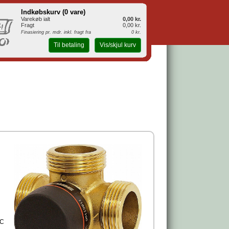
Indkøbskurv (
0 vare
)
Varekøb ialt
0,00 kr.
Fragt
0,00 kr.
Finasiering pr. mdr. inkl. fragt fra
0 kr.
Til betaling
Vis/skjul kurv
0C