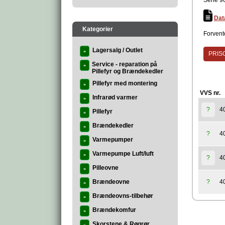
Serie 9
Dat
Kategorier
Forvent
Lagersalg / Outlet
»
PRISG
Service - reparation på
»
Pillefyr og Brændekedler
Pillefyr med montering
»
VVS nr.
Infrarød varmer
»
4
?
Pillefyr
»
Brændekedler
»
4
?
Varmepumper
»
Varmepumpe Luft/luft
»
4
?
Pilleovne
»
Brændeovne
4
?
»
Brændeovns-tilbehør
»
Brændekomfur
»
Skorstene & Røgrør