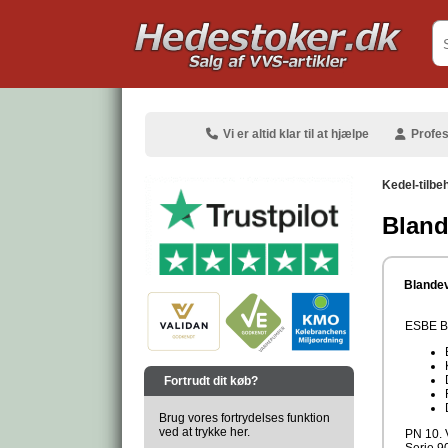
.
Vi er altid klar til at hjælpe
Profes
Kedel-tilbe
Bland
.
Blandev
ESBE Bl
.
Fortrudt dit køb?
Brug vores fortrydelses funktion
ved at trykke her.
PN 10.