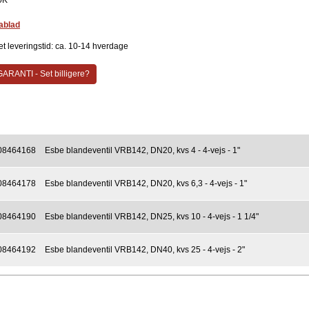
0K
ablad
et leveringstid: ca. 10-14 hverdage
ARANTI - Set billigere?
08464168
Esbe blandeventil VRB142, DN20, kvs 4 - 4-vejs - 1"
08464178
Esbe blandeventil VRB142, DN20, kvs 6,3 - 4-vejs - 1"
08464190
Esbe blandeventil VRB142, DN25, kvs 10 - 4-vejs - 1 1/4"
08464192
Esbe blandeventil VRB142, DN40, kvs 25 - 4-vejs - 2"