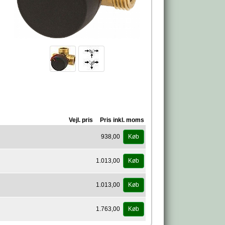
Vejl. pris
Pris inkl. moms
938,00
Køb
1.013,00
Køb
1.013,00
Køb
1.763,00
Køb