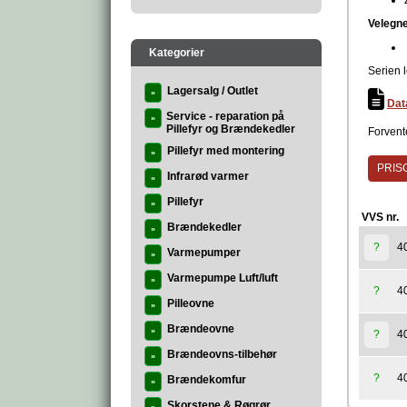
Velegne
Kategorier
Serien 
Lagersalg / Outlet
»
Dat
Service - reparation på
»
Pillefyr og Brændekedler
Forvent
Pillefyr med montering
»
PRISG
Infrarød varmer
»
Pillefyr
»
VVS nr.
Brændekedler
»
4
?
Varmepumper
»
Varmepumpe Luft/luft
»
4
?
Pilleovne
»
Brændeovne
»
4
?
Brændeovns-tilbehør
»
4
?
Brændekomfur
»
Skorstene & Røgrør