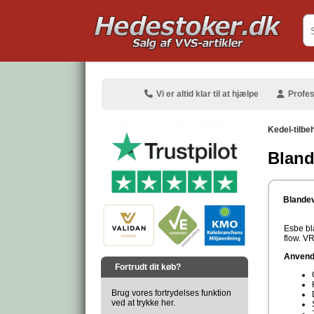
.
Vi er altid klar til at hjælpe
Profes
Kedel-tilbe
Bland
.
Blandev
Esbe bl
flow. V
.
Anvende
Fortrudt dit køb?
Brug vores fortrydelses funktion
ved at trykke her.