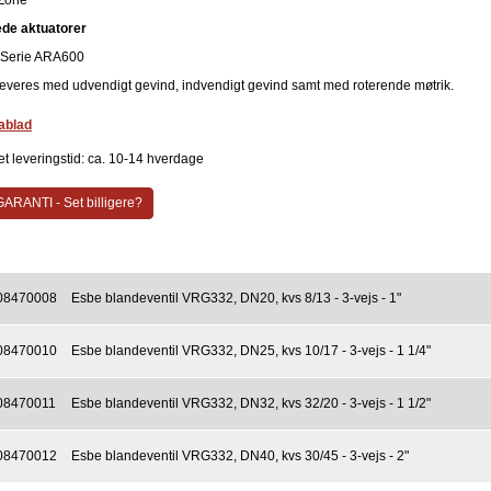
Zone
de aktuatorer
Serie ARA600
leveres med udvendigt gevind, indvendigt gevind samt med roterende møtrik.
ablad
et leveringstid: ca. 10-14 hverdage
ARANTI - Set billigere?
08470008
Esbe blandeventil VRG332, DN20, kvs 8/13 - 3-vejs - 1"
08470010
Esbe blandeventil VRG332, DN25, kvs 10/17 - 3-vejs - 1 1/4"
08470011
Esbe blandeventil VRG332, DN32, kvs 32/20 - 3-vejs - 1 1/2"
08470012
Esbe blandeventil VRG332, DN40, kvs 30/45 - 3-vejs - 2"