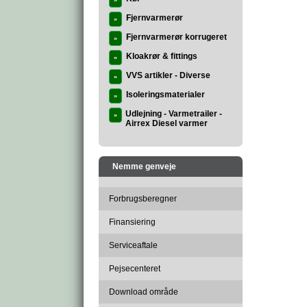
»
Fjernvarmerør
»
Fjernvarmerør korrugeret
»
Kloakrør & fittings
»
VVS artikler - Diverse
»
Isoleringsmaterialer
»
Udlejning - Varmetrailer -
»
Airrex Diesel varmer
Nemme genveje
Forbrugsberegner
Finansiering
Serviceaftale
Pejsecenteret
Download område