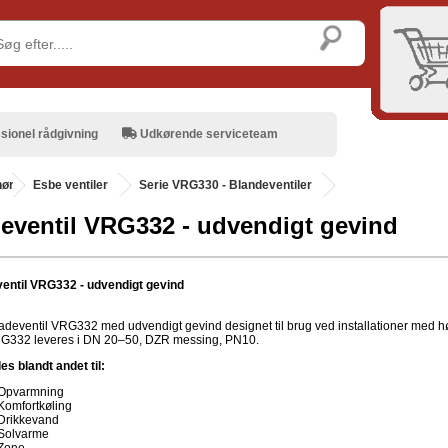
sionel rådgivning
Udkørende serviceteam
hør
.
Esbe ventiler
Serie VRG330 - Blandeventiler
eventil VRG332 - udvendigt gevind
entil VRG332 - udvendigt gevind
adeventil VRG332 med udvendigt gevind designet til brug ved installationer med hø
RG332 leveres i DN 20–50, DZR messing, PN10.
s blandt andet til:
Opvarmning
Komfortkøling
Drikkevand
Solvarme