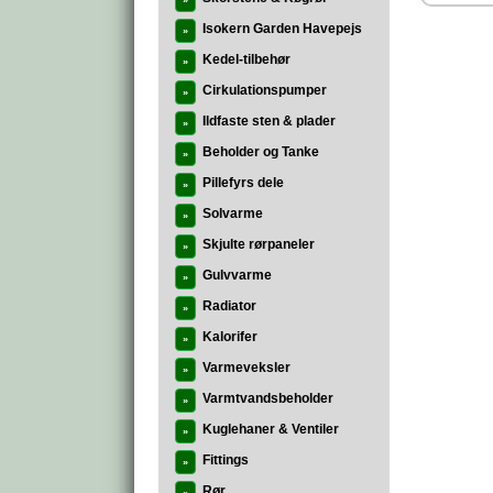
»
Isokern Garden Havepejs
»
Kedel-tilbehør
»
Cirkulationspumper
»
Ildfaste sten & plader
»
Beholder og Tanke
»
Pillefyrs dele
»
Solvarme
»
Skjulte rørpaneler
»
Gulvvarme
»
Radiator
»
Kalorifer
»
Varmeveksler
»
Varmtvandsbeholder
»
Kuglehaner & Ventiler
»
Fittings
»
Rør