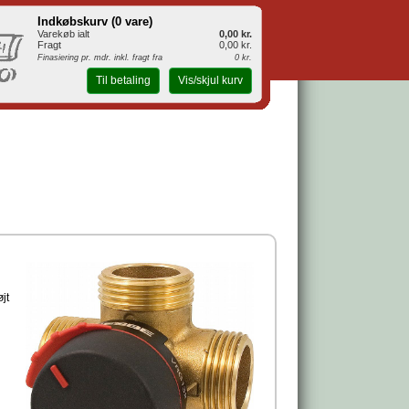
Indkøbskurv (
0 vare
)
Varekøb ialt
0,00 kr.
Fragt
0,00 kr.
Finasiering pr. mdr. inkl. fragt fra
0 kr.
Til betaling
Vis/skjul kurv
jt