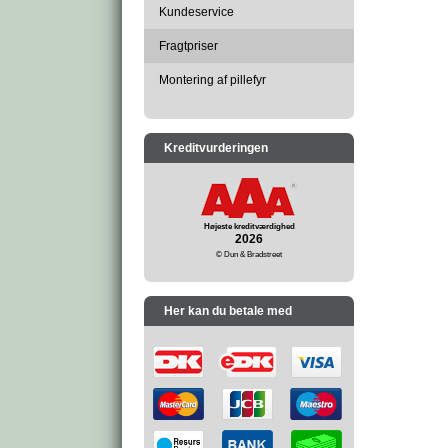
Kundeservice
Fragtpriser
Montering af pillefyr
Kreditvurderingen
Højeste kreditværdighed
2026
© Dun & Bradstreet
Her kan du betale med