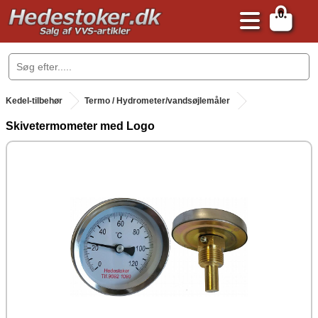
0
.
Kedel-tilbehør
Termo / Hydrometer/vandsøjlemåler
Skivetermometer med Logo