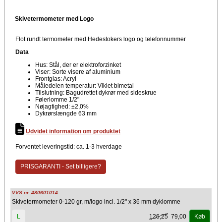
Skivetermometer med Logo
Flot rundt termometer med Hedestokers logo og telefonnummer
Data
Hus: Stål, der er elektroforzinket
Viser: Sorte visere af aluminium
Frontglas: Acryl
Måledelen temperatur: Viklet bimetal
Tilslutning: Bagudrettet dykrør med sideskrue
Følerlomme 1/2"
Nøjagtighed: ±2,0%
Dykrørslængde 63 mm
Udvidet information om produktet
Forventet leveringstid: ca. 1-3 hverdage
PRISGARANTI - Set billigere?
VVS nr. 480601014
Skivetermometer 0-120 gr, m/logo incl. 1/2" x 36 mm dyklomme
126,25
79,00
L
Køb