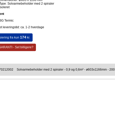
Dimensioner: Ø603 x 1166 mm
Type: Solvarmebeholder med 2 spiraler
Isoleret
ent
BG Termic
t leveringstid: ca. 1-2 hverdage
174
siering fra kun
kr.
ARANTI - Set billigere?
70212002
Solvarmebeholder med 2 spiraler - 0,9 og 0,6m² - ø603x1166mm - 200 l