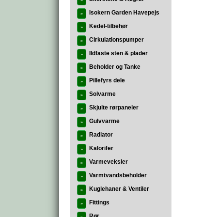
»
Isokern Garden Havepejs
»
Kedel-tilbehør
»
Cirkulationspumper
»
Ildfaste sten & plader
»
Beholder og Tanke
»
Pillefyrs dele
»
Solvarme
»
Skjulte rørpaneler
»
Gulvvarme
»
Radiator
»
Kalorifer
»
Varmeveksler
»
Varmtvandsbeholder
»
Kuglehaner & Ventiler
»
Fittings
»
Rør