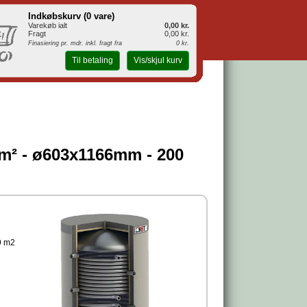
Indkøbskurv (
0 vare
)
Varekøb ialt
0,00 kr.
Fragt
0,00 kr.
Finasiering pr. mdr. inkl. fragt fra
0 kr.
Til betaling
Vis/skjul kurv
6m² - ø603x1166mm - 200
9 m2