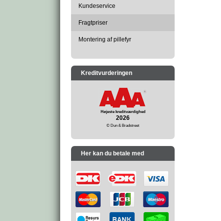
Kundeservice
Fragtpriser
Montering af pillefyr
Kreditvurderingen
Højeste kreditværdighed
2026
© Dun & Bradstreet
Her kan du betale med