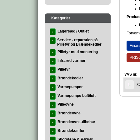
Produc
Kategorier
Lagersalg / Outlet
»
Forvente
Service - reparation på
»
Pillefyr og Brændekedler
Finan
Pillefyr med montering
»
PRISG
Infrarød varmer
»
Pillefyr
»
VVS nr.
Brændekedler
»
3
L
Varmepumper
»
Varmepumpe Luft/luft
»
Pilleovne
»
Brændeovne
»
Brændeovns-tilbehør
»
Brændekomfur
»
Skorstene & Røgrør