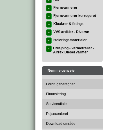
»
Fjernvarmerør
»
Fjernvarmerør korrugeret
»
Kloakrør & fittings
»
VVS artikler - Diverse
»
Isoleringsmaterialer
»
Udlejning - Varmetrailer -
»
Airrex Diesel varmer
Nemme genveje
Forbrugsberegner
Finansiering
Serviceaftale
Pejsecenteret
Download område