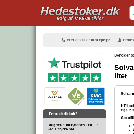
.
Vi er altid klar til at hjælpe
Profes
Beholder o
Solva
liter
.
Solvarm
KTH sol
.
og 0,6 
Fortrudt dit køb?
Specifi
Brug vores fortrydelses funktion
ved at trykke her.