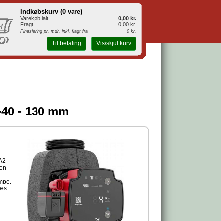
Indkøbskurv (
0 vare
)
Varekøb ialt
0,00 kr.
Fragt
0,00 kr.
Finasiering pr. mdr. inkl. fragt fra
0 kr.
Til betaling
Vis/skjul kurv
40 - 130 mm
A2
 en
umpe.
Læs