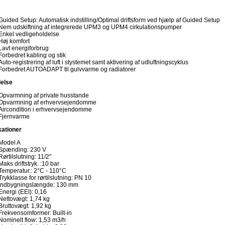
Guided Setup: Automatisk indstilling/Optimal driftsform ved hjælp af Guided Setup
Nem udskiftning af integrerede UPM3 og UPM4 cirkulationspumper
Enkel vedligeholdelse
Høj komfort
Lavt energiforbrug
Forbedret kabling og stik
Auto-registrering af luft i stystemet samt aktivering af udluftningscyklus
Forbedret AUTOADAPT til gulvvarme og radiatorer
else
Opvarmning af private husstande
Opvarmning af erhvervsejendomme
Aircondition i erhvervsejendomme
Fjernvarme
kationer
Model A
Spænding: 230 V
Rørtilslutning: 11/2"
Maks driftstryk. :10 bar
Temperatur.: 2°C - 110°C
Trykklasse for rørtilslutning: PN 10
Indbygningslængde: 130 mm
Energi (EEI): 0,16
Nettovægt: 1,74 kg
Bruttovægt: 1,92 kg
Frekvensomformer: Built-in
Nominelt flow: 1,53 m3/h