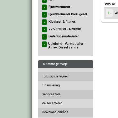
»
VVS nr.
Fjernvarmerør
»
3
L
Fjernvarmerør korrugeret
»
Kloakrør & fittings
»
VVS artikler - Diverse
»
Isoleringsmaterialer
»
Udlejning - Varmetrailer -
»
Airrex Diesel varmer
Nemme genveje
Forbrugsberegner
Finansiering
Serviceaftale
Pejsecenteret
Download område