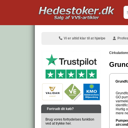
.
Vi er altid klar til at hjælpe
Profes
Cirkulatio
Grund
.
Grundf
Grundfo
GO pump
varmeki
.
identif
Fortrudt dit køb?
Hurtig 
mere ne
Brug vores fortrydelses funktion
Pumpen
ved at trykke her.
aircond