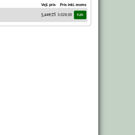
Vejl. pris
Pris inkl. moms
5.449,23
3.028,00
Køb