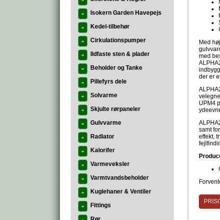
»
Isokern Garden Havepejs
»
Kedel-tilbehør
»
Cirkulationspumper
»
Med høj
gulvvar
Ildfaste sten & plader
»
med bes
ALPHA2 
Beholder og Tanke
»
indbygg
der er 
Pillefyrs dele
»
ALPHA2 
Solvarme
velegne
»
UPM4 p
Skjulte rørpaneler
ydeevne
»
Gulvvarme
ALPHA2 
»
samt fo
Radiator
effekt, 
»
fejlfindi
Kalorifer
»
Produc
Varmeveksler
»
Varmtvandsbeholder
»
Forvente
Kuglehaner & Ventiler
»
PRISG
Fittings
»
Rør