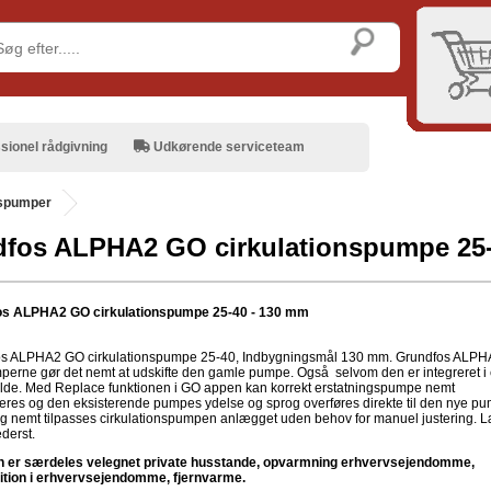
sionel rådgivning
Udkørende serviceteam
nspumper
fos ALPHA2 GO cirkulationspumpe 25-
os ALPHA2 GO cirkulationspumpe 25-40 - 130 mm
s ALPHA2 GO cirkulationspumpe 25-40, Indbygningsmål 130 mm. Grundfos ALPH
erne gør det nemt at udskifte den gamle pumpe. Også selvom den er integreret i
lde. Med Replace funktionen i GO appen kan korrekt erstatningspumpe nemt
iceres og den eksisterende pumpes ydelse og sprog overføres direkte til den nye p
og nemt tilpasses cirkulationspumpen anlægget uden behov for manuel justering. 
derst.
 er særdeles velegnet private husstande, opvarmning erhvervsejendomme,
ition i erhvervsejendomme, fjernvarme.