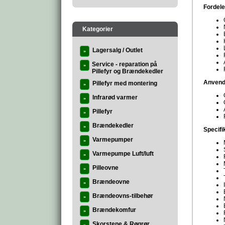
Fordele
Kategorier
Lagersalg / Outlet
»
Service - reparation på
»
Pillefyr og Brændekedler
Anvend
Pillefyr med montering
»
Infrarød varmer
»
Pillefyr
»
Brændekedler
»
Specifi
Varmepumper
»
Varmepumpe Luft/luft
»
Pilleovne
»
Brændeovne
»
Brændeovns-tilbehør
»
Brændekomfur
»
Skorstene & Røgrør