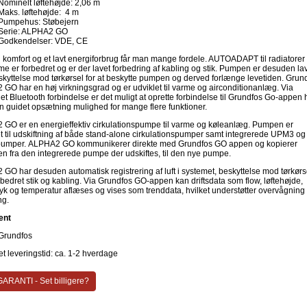
Nominelt løftehøjde: 2,06 m
Maks. løftehøjde: 4 m
Pumpehus: Støbejern
Serie: ALPHA2 GO
Godkendelser: VDE, CE
 komfort og et lavt energiforbrug får man mange fordele. AUTOADAPT til radiatorer
me er forbedret og er der lavet forbedring af kabling og stik. Pumpen er desuden la
kyttelse mod tørkørsel for at beskytte pumpen og derved forlænge levetiden. Grun
GO har en høj virkningsgrad og er udviklet til varme og airconditionanlæg. Via
et Bluetooth forbindelse er det muligt at oprette forbindelse til Grundfos Go-appen 
en guidet opsætning mulighed for mange flere funktioner.
GO er en energieffektiv cirkulationspumpe til varme og køleanlæg. Pumpen er
t til udskiftning af både stand-alone cirkulationspumper samt integrerede UPM3 og
umper. ALPHA2 GO kommunikerer direkte med Grundfos GO appen og kopierer
n fra den integrerede pumpe der udskiftes, til den nye pumpe.
GO har desuden automatisk registrering af luft i systemet, beskyttelse mod tørkørs
rbedret stik og kabling. Via Grundfos GO-appen kan driftsdata som flow, løftehøjde,
tryk og temperatur aflæses og vises som trenddata, hvilket understøtter overvågning
ng.
ent
Grundfos
t leveringstid: ca. 1-2 hverdage
ARANTI - Set billigere?