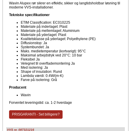
Wavin Alupex rør sikrer en effektiv, sikker og langtidsholdbar løsning til
moderne VVS-installationer.
Tekniske specifikationer
ETIM Classification: EC010225
Materiale på inderlaget: Plast
Materiale på mellemlaget: Aluminium
Materiale på yderlaget: Plast
Kvalitetsklasse på yderlaget: Polyethylene (PE)
Diffusionstop: Ja
Systembundet: Ja
Maks. medietemperatur (kortvarigt): 95°C
Maksimal arbejdstryk ved 20°C: 10 bar
Fleksibel Ja
Velegnet til overflademontering Ja
Med isolering: Ja
Shape of insulation: Rund
Lambda værdi: 0.4W/(m⋅K)
Farve på isolering: Grå
Producent
Wavin
Forventet leveringstid: ca. 1-2 hverdage
PRISGARANTI - Set billigere?
VVS nr. 087321216