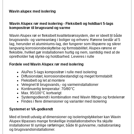
Wavin alupex med isolering
Wavin Alupex rør med isolering - Fleksibelt og holdbart 5-lags
kompositrør til brugsvand og varme
Wavin Alupex rør er fleksibelt kvalitetsrørssystem, der er ideelt til både
brugsvands- og varmeanlæg i boliger og erhverv. Rørene består af 5
lag, herunder et aluminiums-lag, der fungerer som iltspærre og sikrer
langvarig korrosionsbeskyttelse og formstabilitet. Alupex-rørene er
fleksible, hvilket gør installationen hurtig og nem, samtidig med at de
opretholder høj styrke og holdbarhed. Leveres i rulle
Fordele ved Wavin Alupex rør med isolering
AluPex 5-lags kompositrør i rulle med isolering
Diffusionstæt, korrosionsbestandigt og meget formstabilt
Fleksibelt og let at montere
Velegnet til brugsvands,- og varmeinstallationer
Kontinuerlig temperatur: 70/80°C
Max. 95/100°C kortvarigt
Systemgodkendt i kombination med Wavin fittings og fordelerrør
Findes i flere dimensioner og varianter med isolering
Systemet er VA-godkendt
Med et bredt udvalg af dimensioner og isoleringstykkelser kan Wavin
Alupex tilpasses mange forskellige installationsbehov fra skjulte
installationer til synlige rørføringer, både til gulvvarme, radiatoranlæg
og brugsvandsinstallationer.