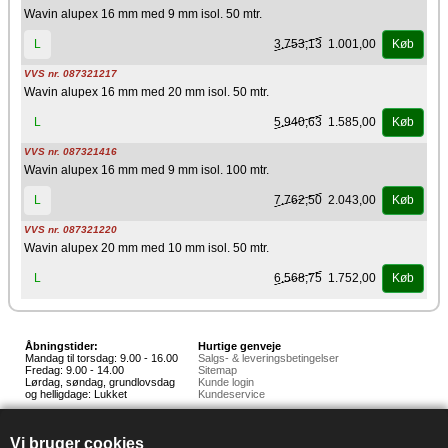
Wavin alupex 16 mm med 9 mm isol. 50 mtr.
3.753,13
1.001,00
L
Køb
VVS nr. 087321217
Wavin alupex 16 mm med 20 mm isol. 50 mtr.
5.940,63
1.585,00
L
Køb
VVS nr. 087321416
Wavin alupex 16 mm med 9 mm isol. 100 mtr.
7.762,50
2.043,00
L
Køb
VVS nr. 087321220
Wavin alupex 20 mm med 10 mm isol. 50 mtr.
6.568,75
1.752,00
L
Køb
Åbningstider:
Hurtige genveje
Mandag til torsdag: 9.00 - 16.00
Salgs- & leveringsbetingelser
Fredag: 9.00 - 14.00
Sitemap
Lørdag, søndag, grundlovsdag
Kunde login
og helligdage: Lukket
Kundeservice
Hedestoker ApS
Hunnerupvej 3, 6920 Videbæk
Vi bruger cookies