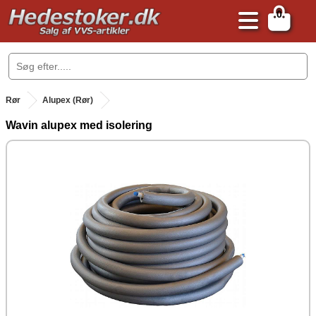
0
.
Rør
Alupex (Rør)
Wavin alupex med isolering