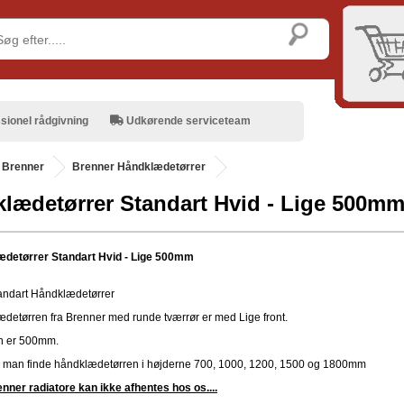
sionel rådgivning
Udkørende serviceteam
.
Brenner
Brenner Håndklædetørrer
lædetørrer Standart Hvid - Lige 500m
detørrer Standart Hvid - Lige 500mm
andart Håndklædetørrer
detørren fra Brenner med runde tværrør er med Lige front.
n er 500mm.
 man finde håndklædetørren i højderne 700, 1000, 1200, 1500 og 1800mm
nner radiatore kan ikke afhentes hos os....