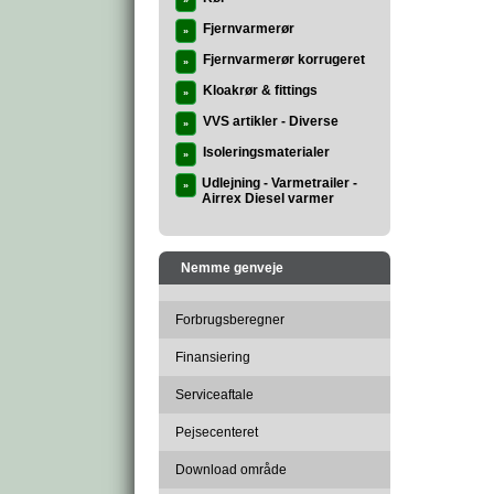
»
Fjernvarmerør
»
Fjernvarmerør korrugeret
»
Kloakrør & fittings
»
VVS artikler - Diverse
»
Isoleringsmaterialer
»
Udlejning - Varmetrailer -
»
Airrex Diesel varmer
Nemme genveje
Forbrugsberegner
Finansiering
Serviceaftale
Pejsecenteret
Download område