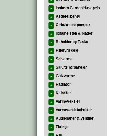
»
Isokern Garden Havepejs
»
Kedel-tilbehør
»
Cirkulationspumper
»
Ildfaste sten & plader
»
Beholder og Tanke
»
Pillefyrs dele
»
Solvarme
»
Skjulte rørpaneler
»
Gulvvarme
»
Radiator
»
Kalorifer
»
Varmeveksler
»
Varmtvandsbeholder
»
Kuglehaner & Ventiler
»
Fittings
»
Rør