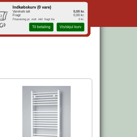
Indkøbskurv (
0 vare
)
Varekøb ialt
0,00 kr.
Fragt
0,00 kr.
Finasiering pr. mdr. inkl. fragt fra
0 kr.
Til betaling
Vis/skjul kurv
m