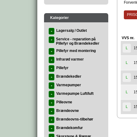
Forvente
PRISG
Kategorier
Lagersalg / Outlet
»
VVS nr.
Service - reparation på
»
Pillefyr og Brændekedler
1
L
Pillefyr med montering
»
Infrarød varmer
»
1
L
Pillefyr
»
Brændekedler
1
L
»
Varmepumper
»
1
L
Varmepumpe Luft/luft
»
Pilleovne
»
1
L
Brændeovne
»
Brændeovns-tilbehør
»
Brændekomfur
»
Skorstene & Røgrør