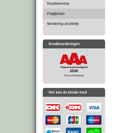
Kundeservice
Fragtpriser
Montering af pillefyr
Kreditvurderingen
Højeste kreditværdighed
2026
© Dun & Bradstreet
Her kan du betale med