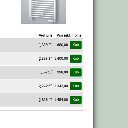
Vejl. pris
Pris inkl. moms
1.133,34
680,00
Køb
2.333,34
1.400,00
Køb
1.662,50
998,00
Køb
2.237,50
1.343,00
Køb
2.816,40
1.454,00
Køb