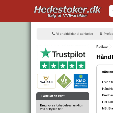
.
Vi er altid klar til at hjælpe
Profes
Radiator
Håndk
.
Håndklæ
Hvid St
Håndklæ
.
Bredde
Fortrudt dit køb?
Her kan
Brug vores fortrydelses funktion
NB: Bre
ved at trykke her.