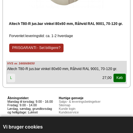
Altech T80-R jus.bar vinkel 80x60 mm, Råhvid RAL 9001, 70-120 gr.
Forventet leveringstid: ca. 1-2 hverdage
PRISGARANTI - Set billigere?
VVS nr. 346848650
Altech T80-R jus.bar vinkel 80x60 mm, Råhvid RAL 9001, 70-120 gr.
27,00
L
Køb
Åbningstider:
Hurtige genveje
Mandag til torsdag: 9.00 - 16.00
Salgs- & leveringsbetingelser
Fredag: 9.00 - 14.00
Sitemap
Lørdag, søndag, grundlovsdag
Kunde login
og helligdage: Lukket
Kundeservice
Hedestoker ApS
Hunnerupvej 3, 6920 Videbæk
Vi bruger cookies
E-mail:
salg@hedestoker.dk
Cvr. nr: 34 60 73 70