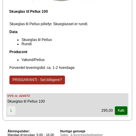
Skueglas til Pellux 100
Skueglas til Pellux pillefyr. Skueglasset er rundt.
Data
Skueglas til Pellux
Rundt
Producent
Vølund/Pellux
Forventet leveringstid: ca. 1-2 hverdage
PRISGARANTI - Set billigere?
VVS nr. 424072
Skueglas til Pellux 100
295,00
L
Køb
Åbningstider:
Hurtige genveje
Mandag til torsdag: 9.00 - 16.00
Salgs- & leveringsbetingelser