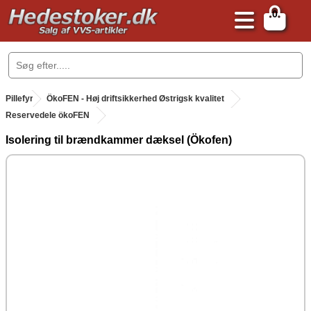
0
.
Pillefyr
.
ÖkoFEN - Høj driftsikkerhed Østrigsk kvalitet
Reservedele ökoFEN
Isolering til brændkammer dæksel (Ökofen)