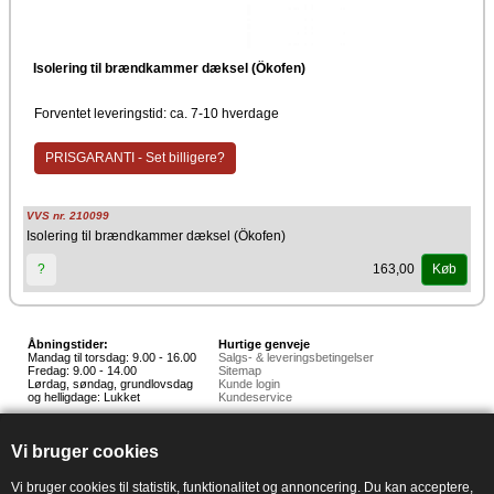
Isolering til brændkammer dæksel (Ökofen)
Forventet leveringstid: ca. 7-10 hverdage
PRISGARANTI - Set billigere?
VVS nr. 210099
Isolering til brændkammer dæksel (Ökofen)
163,00
?
Køb
Åbningstider:
Hurtige genveje
Mandag til torsdag: 9.00 - 16.00
Salgs- & leveringsbetingelser
Fredag: 9.00 - 14.00
Sitemap
Lørdag, søndag, grundlovsdag
Kunde login
og helligdage: Lukket
Kundeservice
Hedestoker ApS
Hunnerupvej 3, 6920 Videbæk
Vi bruger cookies
E-mail:
salg@hedestoker.dk
Cvr. nr: 34 60 73 70
PA:
Vi bruger cookies til statistik, funktionalitet og annoncering. Du kan acceptere,